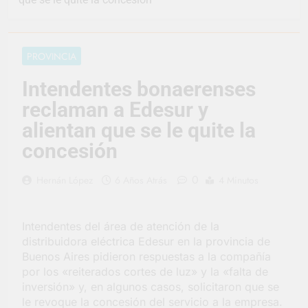
representó a la
Argentina en los
1 Día Atrás
Juegos Universitarios
Provincia lanzó un
Panamericanos
asistente virtual para
PROVINCIA
consultar infracciones
2 Días Atrás
en segundos
Berazategui vuelve a
Intendentes bonaerenses
convertirse en la
reclaman a Edesur y
capital nacional de las
2 Días Atrás
artesanías
En Berazategui, las
alientan que se le quite la
vacaciones de invierno
concesión
se disfrutaron en
3 Días Atrás
familia
La artista
0
Hernán López
6 Años Atrás
4 Minutos
berazateguense Lucía
Ceresani representará
3 Días Atrás
al distrito en los Alpes
Carlos Balor supervisó
suizos
Intendentes del área de atención de la
la obra de un nuevo
distribuidora eléctrica Edesur en la provincia de
desagüe pluvial en
3 Días Atrás
Gutiérrez
Buenos Aires pidieron respuestas a la compañía
Supermercados El
por los «reiterados cortes de luz» y la «falta de
Colosal abrió una
inversión» y, en algunos casos, solicitaron que se
nueva sucursal en
3 Días Atrás
Berazategui
le revoque la concesión del servicio a la empresa.
Jornada Integral de