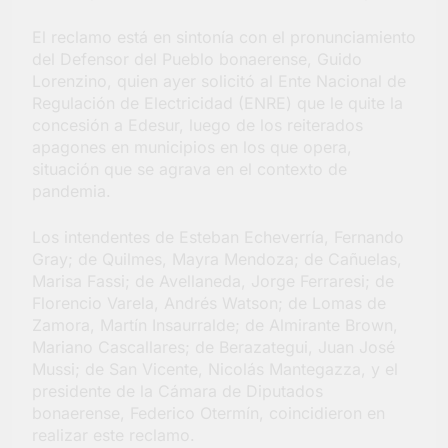
Salud en Hudson
El reclamo está en sintonía con el pronunciamiento
4 Días Atrás
del Defensor del Pueblo bonaerense, Guido
Lorenzino, quien ayer solicitó al Ente Nacional de
Regulación de Electricidad (ENRE) que le quite la
concesión a Edesur, luego de los reiterados
apagones en municipios en los que opera,
situación que se agrava en el contexto de
pandemia.
Los intendentes de Esteban Echeverría, Fernando
Gray; de Quilmes, Mayra Mendoza; de Cañuelas,
Marisa Fassi; de Avellaneda, Jorge Ferraresi; de
Florencio Varela, Andrés Watson; de Lomas de
Zamora, Martín Insaurralde; de Almirante Brown,
Mariano Cascallares; de Berazategui, Juan José
Mussi; de San Vicente, Nicolás Mantegazza, y el
presidente de la Cámara de Diputados
bonaerense, Federico Otermín, coincidieron en
realizar este reclamo.