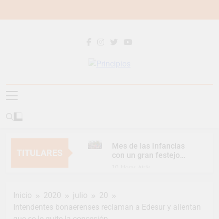
Saltar
al
contenido
Principios
Principios Diario
Mes de las Infancias
TITULARES
con un gran festejo
para toda la familia
10 Horas Atrás
Continúan las
Jornadas de
Inicio
2020
julio
20
Asesoramiento Legal
10 Horas Atrás
gratuito
Intendentes bonaerenses reclaman a Edesur y alientan
Luca Estequin
que se le quite la concesión