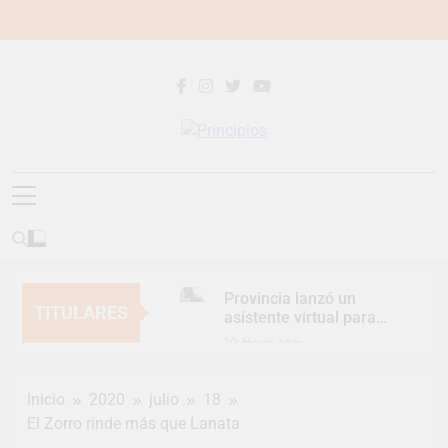
Saltar
al
contenido
Principios
Principios Diario
Provincia lanzó un
TITULARES
asistente virtual para
consultar infracciones
10 Horas Atrás
en segundos
Berazategui vuelve a
convertirse en la
Inicio
2020
julio
18
capital nacional de las
12 Horas Atrás
artesanías
El Zorro rinde más que Lanata
En Berazategui, las