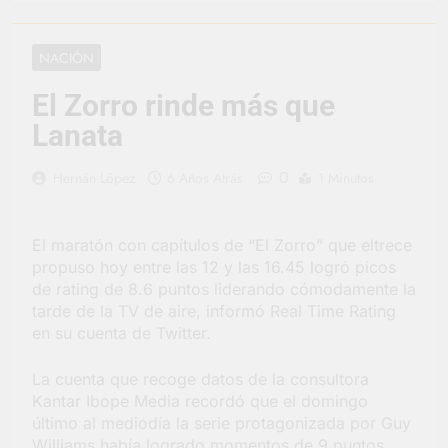
vacaciones de invierno
se disfrutaron en
13 Horas Atrás
familia
La artista
NACIÓN
berazateguense Lucía
Ceresani representará
1 Día Atrás
El Zorro rinde más que
al distrito en los Alpes
Carlos Balor supervisó
suizos
Lanata
la obra de un nuevo
desagüe pluvial en
1 Día Atrás
Gutiérrez
0
Hernán López
6 Años Atrás
1 Minutos
Supermercados El
Colosal abrió una
nueva sucursal en
1 Día Atrás
Berazategui
El maratón con capítulos de “El Zorro” que eltrece
Jornada Integral de
Salud en Hudson
propuso hoy entre las 12 y las 16.45 logró picos
de rating de 8.6 puntos liderando cómodamente la
2 Días Atrás
tarde de la TV de aire, informó Real Time Rating
Siguen las jornadas
municipales de salud
en su cuenta de Twitter.
animal en Berazategui
2 Días Atrás
La cuenta que recoge datos de la consultora
Talleres abiertos por
la Semana Mundial de
Kantar Ibope Media recordó que el domingo
la Lactancia
último al mediodía la serie protagonizada por Guy
2 Días Atrás
Williams había logrado momentos de 9 puntos
Nuevo asfalto para el