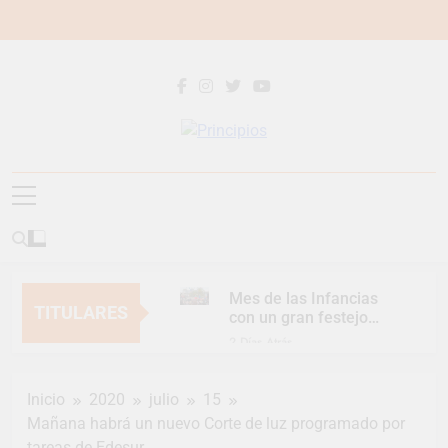
Saltar
al
contenido
Principios
Principios Diario
Mes de las Infancias
TITULARES
con un gran festejo
para toda la familia
2 Días Atrás
Continúan las
Jornadas de
Inicio
2020
julio
15
Asesoramiento Legal
2 Días Atrás
gratuito
Mañana habrá un nuevo Corte de luz programado por
Luca Estequin
tareas de Edesur