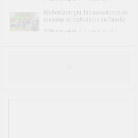
En Berazategui, las vacaciones de
invierno se disfrutaron en familia
Hernán López
4 días atrás
0