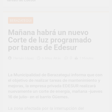
representó a la
Argentina en los
3 Días Atrás
Juegos Universitarios
Provincia lanzó un
Panamericanos
asistente virtual para
BERAZATEGUI
consultar infracciones
4 Días Atrás
en segundos
Berazategui vuelve a
Mañana habrá un nuevo
convertirse en la
Corte de luz programado
capital nacional de las
4 Días Atrás
artesanías
En Berazategui, las
por tareas de Edesur
vacaciones de invierno
se disfrutaron en
4 Días Atrás
0
Hernán López
6 Años Atrás
1 Minutos
familia
La artista
berazateguense Lucía
Ceresani representará
5 Días Atrás
La Municipalidad de Berazategui informa que con
al distrito en los Alpes
Carlos Balor supervisó
el objetivo de realizar tareas de mantenimiento y
suizos
la obra de un nuevo
mejoras, la empresa privada EDESUR realizará
desagüe pluvial en
5 Días Atrás
nuevamente un corte de energía, mañana -jueves
Gutiérrez
Supermercados El
16 de julio- en el barrio Güemes.
Colosal abrió una
nueva sucursal en
5 Días Atrás
La zona afectada por la interrupción del
Berazategui
Jornada Integral de