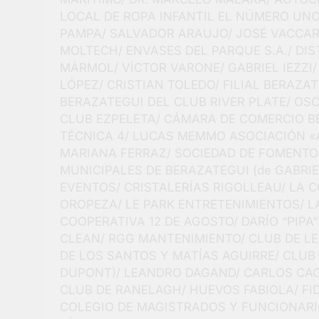
LOCAL DE ROPA INFANTIL EL NÚMERO UNO,
PAMPA/ SALVADOR ARAUJO/ JOSÉ VACCARO
MOLTECH/ ENVASES DEL PARQUE S.A./ DIS
MÁRMOL/ VÍCTOR VARONE/ GABRIEL IEZZI
LÓPEZ/ CRISTIAN TOLEDO/ FILIAL BERAZAT
BERAZATEGUI DEL CLUB RIVER PLATE/ OSC
CLUB EZPELETA/ CÁMARA DE COMERCIO B
TÉCNICA 4/ LUCAS MEMMO ASOCIACIÓN «
MARIANA FERRAZ/ SOCIEDAD DE FOMENTO
MUNICIPALES DE BERAZATEGUI (de GABRI
EVENTOS/ CRISTALERÍAS RIGOLLEAU/ LA 
OROPEZA/ LE PARK ENTRETENIMIENTOS/ L
COOPERATIVA 12 DE AGOSTO/ DARÍO “PIP
CLEAN/ RGG MANTENIMIENTO/ CLUB DE L
DE LOS SANTOS Y MATÍAS AGUIRRE/ CLUB
DUPONT)/ LEANDRO DAGAND/ CARLOS CAC
CLUB DE RANELAGH/ HUEVOS FABIOLA/ FI
COLEGIO DE MAGISTRADOS Y FUNCIONARI