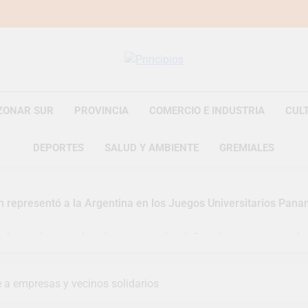
Principios
Principios Diario
ZONAR SUR
PROVINCIA
COMERCIO E INDUSTRIA
CUL
DEPORTES
SALUD Y AMBIENTE
GREMIALES
n representó a la Argentina en los Juegos Universitarios Pan
zó un asistente virtual para consultar infracciones en segundo
uelve a convertirse en la capital nacional de las artesanías
 a empresas y vecinos solidarios
i, las vacaciones de invierno se disfrutaron en familia