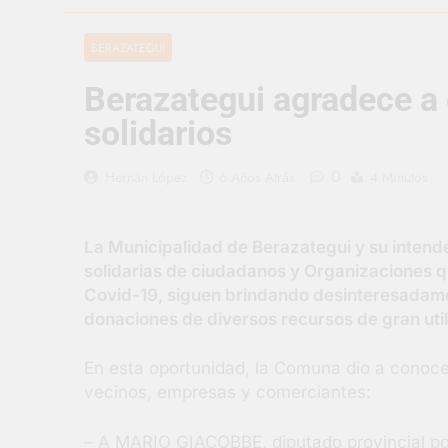
2 Días Atrás
La artista be
BERAZATEGUI
2 Días Atrás
Berazategui agradece a
Carlos Balor 
2 Días Atrás
solidarios
Supermercado
2 Días Atrás
0
Hernán López
6 Años Atrás
4 Minutos
Jornada Inte
3 Días Atrás
La Municipalidad de Berazategui y su intend
Siguen las j
solidarias de ciudadanos y Organizaciones qu
3 Días Atrás
Covid-19, siguen brindando desinteresadament
Talleres abi
donaciones de diversos recursos de gran util
3 Días Atrás
En esta oportunidad, la Comuna dio a conoce
vecinos, empresas y comerciantes:
– A MARIO GIACOBBE, diputado provincial por