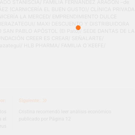
ADO STANISCIA/ FAMILIA FERNÁNDEZ ARAGÓN –de
ÁEZ (CARNICERÍA EL BUEN GUSTO)/ CLÍNICA PRIVADA
NICERÍA LA MERCED/ EMPRENDIMIENTO DULCE
 BERAZATEGUI/ MAXI DESCUENTO Y DISTRIBUIDORA
 SAN PABLO APÓSTOL (El Pato)/ SEDE DANTAS DE LA
UNDACIÓN CREER ES CREAR/ SEÑALARTE/
zategui/ HLB PHARMA/ FAMILIA O´KEEFE/
or:
Siguiente:
los
Cristina recomendó leer análisis económico
 el
publicado por Página 12
rus