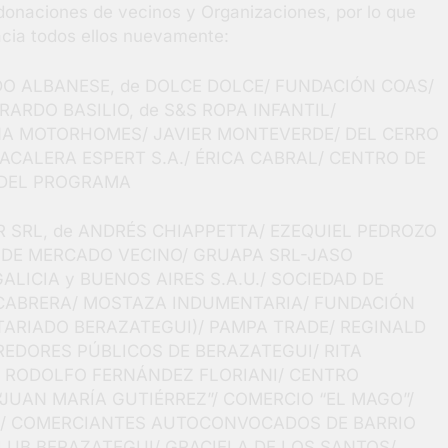
 donaciones de vecinos y Organizaciones, por lo que
acia todos ellos nuevamente:
DO ALBANESE, de DOLCE DOLCE/ FUNDACIÓN COAS/
ARDO BASILIO, de S&S ROPA INFANTIL/
NA MOTORHOMES/ JAVIER MONTEVERDE/ DEL CERRO
CALERA ESPERT S.A./ ÉRICA CABRAL/ CENTRO DE
 DEL PROGRAMA
R SRL, de ANDRÉS CHIAPPETTA/ EZEQUIEL PEDROZO
 DE MERCADO VECINO/ GRUAPA SRL-JASO
LICIA y BUENOS AIRES S.A.U./ SOCIEDAD DE
CABRERA/ MOSTAZA INDUMENTARIA/ FUNDACIÓN
ARIADO BERAZATEGUI)/ PAMPA TRADE/ REGINALD
REDORES PÚBLICOS DE BERAZATEGUI/ RITA
./ RODOLFO FERNÁNDEZ FLORIANI/ CENTRO
“JUAN MARÍA GUTIÉRREZ”/ COMERCIO “EL MAGO”/
S/ COMERCIANTES AUTOCONVOCADOS DE BARRIO
LUB BERAZATEGUI/ GRACIELA DE LOS SANTOS/