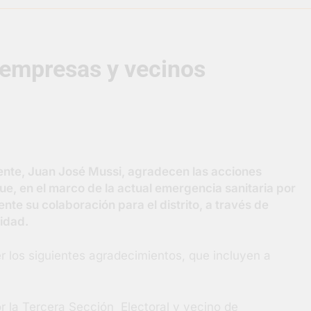
razateguense Lucía Ceresani representará al distrito en los Al
 empresas y vecinos
supervisó la obra de un nuevo desagüe pluvial en Gutiérrez
s El Colosal abrió una nueva sucursal en Berazategui
gral de Salud en Hudson
ente, Juan José Mussi, agradecen las acciones
ornadas municipales de salud animal en Berazategui
e, en el marco de la actual emergencia sanitaria por
e su colaboración para el distrito, a través de
ertos por la Semana Mundial de la Lactancia
idad.
r los siguientes agradecimientos, que incluyen a
 la Tercera Sección Electoral y vecino de