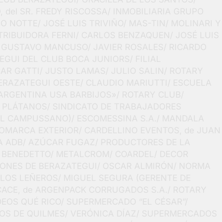
 del SR. FREDY RISCOSSA/ INMOBILIARIA GRUPO
 NOTTE/ JOSÉ LUIS TRIVIÑO/ MAS-TIN/ MOLINARI Y
TRIBUIDORA FERNI/ CARLOS BENZAQUEN/ JOSÉ LUIS
/ GUSTAVO MANCUSO/ JAVIER ROSALES/ RICARDO
EGUI DEL CLUB BOCA JUNIORS/ FILIAL
AR GATTI/ JUSTO LAMAS/ JULIO SALIN/ ROTARY
ERAZATEGUI OESTE/ CLAUDIO MARIUTTI/ ESCUELA
ARGENTINA USA BARBIJOS»/ ROTARY CLUB/
 PLÁTANOS/ SINDICATO DE TRABAJADORES
EL CAMPUSSANO)/ ESCOMESSINA S.A./ MANDALA
COMARCA EXTERIOR/ CARDELLINO EVENTOS, de JUAN
A ADB/ AZÚCAR FUGAZ/ PRODUCTORES DE LA
A” BENEDETTO/ METALCROM/ COARDEL/ DECOR
EONES DE BERAZATEGUI/ OSCAR ALMIRÓN/ NORMA
 LOS LEÑEROS/ MIGUEL SEGURA (GERENTE DE
ACE, de ARGENPACK CORRUGADOS S.A./ ROTARY
DEOS QUÉ RICO/ SUPERMERCADO “EL CÉSAR”/
OS DE QUILMES/ VERÓNICA DÍAZ/ SUPERMERCADOS