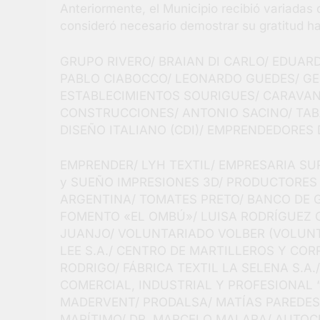
Anteriormente, el Municipio recibió variadas
consideró necesario demostrar su gratitud h
GRUPO RIVERO/ BRAIAN DI CARLO/ EDUAR
PABLO CIABOCCO/ LEONARDO GUEDES/ GER
ESTABLECIMIENTOS SOURIGUES/ CARAVA
CONSTRUCCIONES/ ANTONIO SACINO/ TABA
DISEÑO ITALIANO (CDI)/ EMPRENDEDORES
EMPRENDER/ LYH TEXTIL/ EMPRESARIA SU
y SUEÑO IMPRESIONES 3D/ PRODUCTORES
ARGENTINA/ TOMATES PRETO/ BANCO DE GA
FOMENTO «EL OMBÚ»/ LUISA RODRÍGUEZ 
JUANJO/ VOLUNTARIADO VOLBER (VOLUNT
LEE S.A./ CENTRO DE MARTILLEROS Y COR
RODRIGO/ FÁBRICA TEXTIL LA SELENA S.A
COMERCIAL, INDUSTRIAL Y PROFESIONAL 
MADERVENT/ PRODALSA/ MATÍAS PAREDE
MARÍTIMO/ DR. MARCELO MALARA/ AUTOC