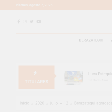
Saltar
viernes, agosto 7, 2026
al
contenido
BERAZATEGUI
Luca Estequi
10 Horas Atrás
TITULARES
Provincia lan
1 Día Atrás
Berazategui v
Inicio
2020
julio
12
Berazategui agradece
2 Días Atrás
En Berazategu