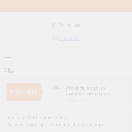
Saltar
al
contenido
Principios
Principios Diario
Provincia lanzó un
TITULARES
asistente virtual para
consultar infracciones
9 Horas Atrás
en segundos
Berazategui vuelve a
convertirse en la
Inicio
2020
julio
8
capital nacional de las
12 Horas Atrás
artesanías
Servicios Municipales durante el feriado largo
En Berazategui, las