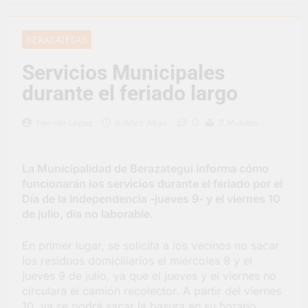
vacaciones de invierno
se disfrutaron en
13 Horas Atrás
familia
La artista
BERAZATEGUI
berazateguense Lucía
Ceresani representará
1 Día Atrás
Servicios Municipales
al distrito en los Alpes
Carlos Balor supervisó
suizos
durante el feriado largo
la obra de un nuevo
desagüe pluvial en
1 Día Atrás
Gutiérrez
0
Hernán López
6 Años Atrás
2 Minutos
Supermercados El
Colosal abrió una
nueva sucursal en
1 Día Atrás
Berazategui
La Municipalidad de Berazategui informa cómo
Jornada Integral de
Salud en Hudson
funcionarán los servicios durante el feriado por el
Día de la Independencia -jueves 9- y el viernes 10
2 Días Atrás
de julio, día no laborable.
Siguen las jornadas
municipales de salud
animal en Berazategui
En primer lugar, se solicita a los vecinos no sacar
2 Días Atrás
los residuos domiciliarios el miércoles 8 y el
Talleres abiertos por
la Semana Mundial de
jueves 9 de julio, ya que el jueves y el viernes no
la Lactancia
circulará el camión recolector. A partir del viernes
2 Días Atrás
10, ya se podrá sacar la basura en su horario
Nuevo asfalto para el