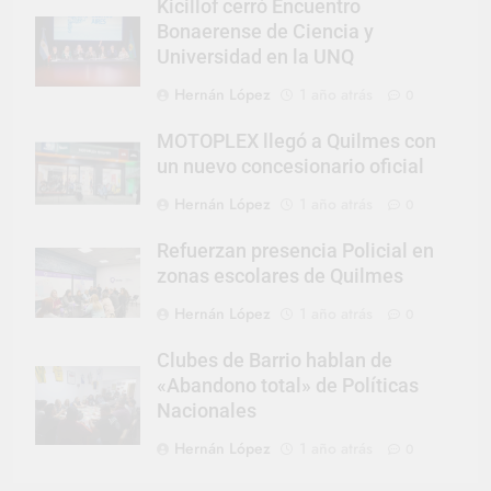
Kicillof cerró Encuentro
Bonaerense de Ciencia y
Universidad en la UNQ
Hernán López
1 año atrás
0
MOTOPLEX llegó a Quilmes con
un nuevo concesionario oficial
Hernán López
1 año atrás
0
Refuerzan presencia Policial en
zonas escolares de Quilmes
Hernán López
1 año atrás
0
Clubes de Barrio hablan de
«Abandono total» de Políticas
Nacionales
Hernán López
1 año atrás
0