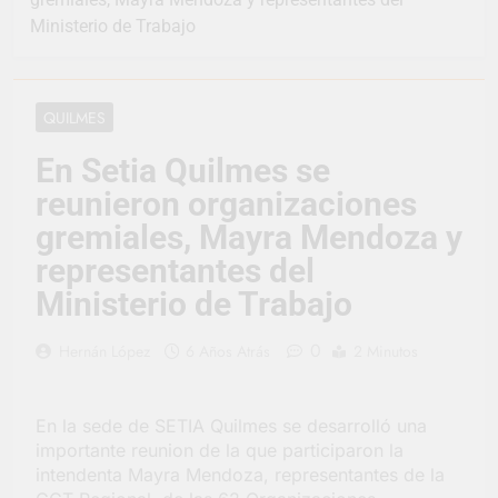
representó a la
Argentina en los
Ministerio de Trabajo
2 Días Atrás
Juegos Universitarios
Provincia lanzó un
Panamericanos
asistente virtual para
consultar infracciones
3 Días Atrás
QUILMES
en segundos
Berazategui vuelve a
convertirse en la
En Setia Quilmes se
capital nacional de las
3 Días Atrás
artesanías
reunieron organizaciones
En Berazategui, las
vacaciones de invierno
gremiales, Mayra Mendoza y
se disfrutaron en
3 Días Atrás
representantes del
familia
La artista
Ministerio de Trabajo
berazateguense Lucía
Ceresani representará
4 Días Atrás
al distrito en los Alpes
Carlos Balor supervisó
0
Hernán López
6 Años Atrás
2 Minutos
suizos
la obra de un nuevo
desagüe pluvial en
4 Días Atrás
Gutiérrez
Supermercados El
En la sede de SETIA Quilmes se desarrolló una
Colosal abrió una
importante reunion de la que participaron la
nueva sucursal en
4 Días Atrás
intendenta Mayra Mendoza, representantes de la
Berazategui
Jornada Integral de