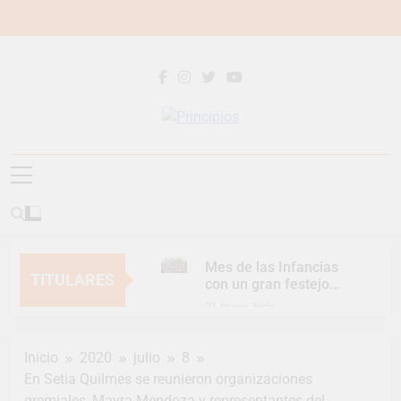
Saltar
al
contenido
Principios
Principios Diario
Mes de las Infancias
TITULARES
con un gran festejo
para toda la familia
21 Horas Atrás
Continúan las
Jornadas de
Inicio
2020
julio
8
Asesoramiento Legal
21 Horas Atrás
gratuito
En Setia Quilmes se reunieron organizaciones
Luca Estequin
gremiales, Mayra Mendoza y representantes del