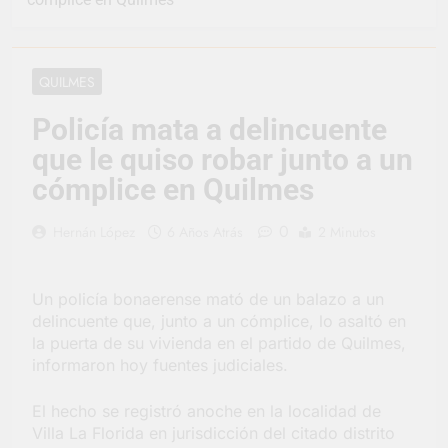
vacaciones de invierno
se disfrutaron en
16 Horas Atrás
familia
La artista
berazateguense Lucía
QUILMES
Ceresani representará
1 Día Atrás
al distrito en los Alpes
Carlos Balor supervisó
Policía mata a delincuente
suizos
la obra de un nuevo
que le quiso robar junto a un
desagüe pluvial en
2 Días Atrás
Gutiérrez
Supermercados El
cómplice en Quilmes
Colosal abrió una
nueva sucursal en
2 Días Atrás
0
Hernán López
6 Años Atrás
2 Minutos
Berazategui
Jornada Integral de
Salud en Hudson
2 Días Atrás
Un policía bonaerense mató de un balazo a un
Siguen las jornadas
delincuente que, junto a un cómplice, lo asaltó en
municipales de salud
la puerta de su vivienda en el partido de Quilmes,
animal en Berazategui
2 Días Atrás
informaron hoy fuentes judiciales.
Talleres abiertos por
la Semana Mundial de
El hecho se registró anoche en la localidad de
la Lactancia
2 Días Atrás
Villa La Florida en jurisdicción del citado distrito
Nuevo asfalto para el