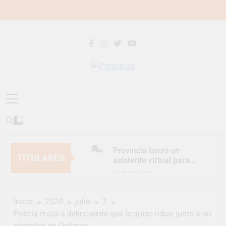
Saltar
al
contenido
Principios
Principios Diario
Provincia lanzó un
TITULARES
asistente virtual para
consultar infracciones
13 Horas Atrás
en segundos
Berazategui vuelve a
convertirse en la
Inicio
2020
julio
2
capital nacional de las
15 Horas Atrás
artesanías
Policía mata a delincuente que le quiso robar junto a un
En Berazategui, las
cómplice en Quilmes