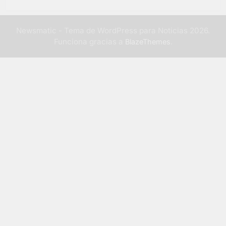
Newsmatic - Tema de WordPress para Noticias 2026.
Funciona gracias a
.
BlazeThemes