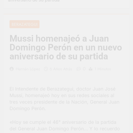
vacaciones de invierno
se disfrutaron en
1 Día Atrás
familia
La artista
berazateguense Lucía
BERAZATEGUI
Ceresani representará
2 Días Atrás
al distrito en los Alpes
Carlos Balor supervisó
Mussi homenajeó a Juan
suizos
la obra de un nuevo
Domingo Perón en un nuevo
desagüe pluvial en
2 Días Atrás
Gutiérrez
Supermercados El
aniversario de su partida
Colosal abrió una
nueva sucursal en
2 Días Atrás
0
Hernán López
6 Años Atrás
1 Minutos
Berazategui
Jornada Integral de
Salud en Hudson
3 Días Atrás
El Intendente de Berazategui, doctor Juan José
Siguen las jornadas
Mussi, homenajeó hoy en sus redes sociales al
municipales de salud
tres veces presidente de la Nación, General Juan
animal en Berazategui
3 Días Atrás
Domingo Perón.
Talleres abiertos por
la Semana Mundial de
«Hoy se cumple el 46° aniversario de la partida
la Lactancia
3 Días Atrás
del General Juan Domingo Perón… Y lo recuerdo
Nuevo asfalto para el