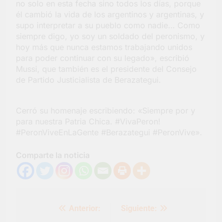
no solo en esta fecha sino todos los días, porque
barrio Jacarandá
él cambió la vida de los argentinos y argentinas, y
5 Días Atrás
supo interpretar a su pueblo como nadie… Como
siempre digo, yo soy un soldado del peronismo, y
hoy más que nunca estamos trabajando unidos
para poder continuar con su legado», escribió
Mussi, que también es el presidente del Consejo
de Partido Justicialista de Berazategui.
Cerró su homenaje escribiendo: «Siempre por y
para nuestra Patria Chica. #VivaPeron!
#PeronViveEnLaGente #Berazategui #PeronVive».
Comparte la noticia
Navegación
Anterior:
Siguiente:
de
entradas