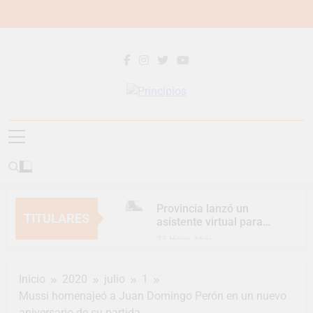
Saltar
al
contenido
Principios
Principios Diario
Provincia lanzó un
TITULARES
asistente virtual para
consultar infracciones
23 Horas Atrás
en segundos
Berazategui vuelve a
convertirse en la
Inicio
2020
julio
1
capital nacional de las
1 Día Atrás
artesanías
Mussi homenajeó a Juan Domingo Perón en un nuevo
En Berazategui, las
aniversario de su partida