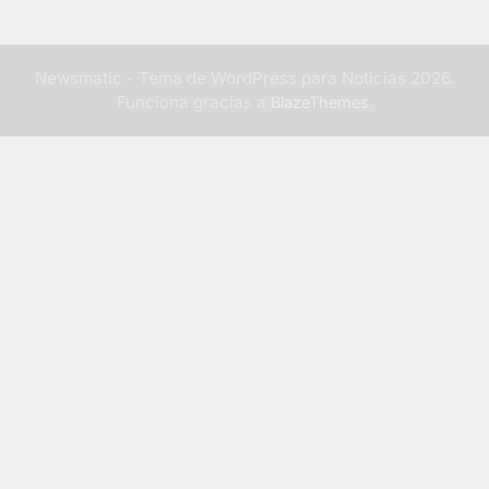
Newsmatic - Tema de WordPress para Noticias 2026.
Funciona gracias a
.
BlazeThemes