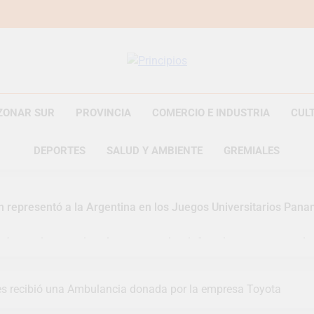
Principios
Principios Diario
ZONAR SUR
PROVINCIA
COMERCIO E INDUSTRIA
CUL
DEPORTES
SALUD Y AMBIENTE
GREMIALES
n representó a la Argentina en los Juegos Universitarios Pan
zó un asistente virtual para consultar infracciones en segundo
uelve a convertirse en la capital nacional de las artesanías
es recibió una Ambulancia donada por la empresa Toyota
i, las vacaciones de invierno se disfrutaron en familia