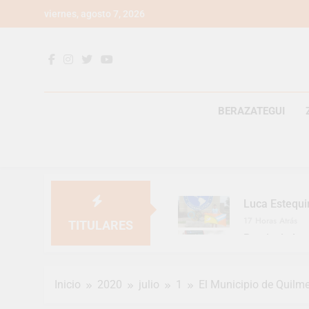
Saltar
viernes, agosto 7, 2026
al
contenido
BERAZATEGUI
Luca Estequi
17 Horas Atrás
TITULARES
Provincia lan
2 Días Atrás
Berazategui v
Inicio
2020
julio
1
El Municipio de Quilm
2 Días Atrás
En Berazategu