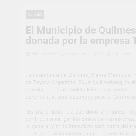
2 Días Atrás
La artista be
QUILMES
3 Días Atrás
El Municipio de Quilmes
Carlos Balor 
3 Días Atrás
donada por la empresa 
Supermercado
3 Días Atrás
0
Hernán López
6 Años Atrás
3 Minutos
Jornada Inte
4 Días Atrás
La intendenta de Quilmes, Mayra Mendoza, re
Siguen las j
de Toyota Argentina, Eduardo Kronberg, la d
4 Días Atrás
ambulancia 0km modelo Hilux totalmente equ
Talleres abi
coronavirus, será destinada para el Centro de
4 Días Atrás
“Es una ambulancia que donó la empresa Toyota
contribuir a mitigar los casos de coronavirus
lo general y en lo inmediato será parte del tr
centros de aislamiento sanitario”, señaló la