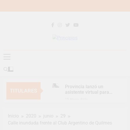
Saltar
al
contenido
Principios
Principios Diario
Provincia lanzó un
TITULARES
asistente virtual para
consultar infracciones
15 Horas Atrás
en segundos
Berazategui vuelve a
convertirse en la
Inicio
2020
junio
29
capital nacional de las
18 Horas Atrás
artesanías
Calle inundada frente al Club Argentino de Quilmes
En Berazategui, las