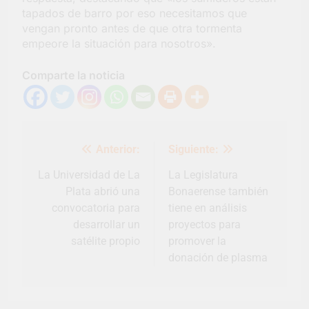
barrio Jacarandá
tapados de barro por eso necesitamos que
vengan pronto antes de que otra tormenta
4 Días Atrás
empeore la situación para nosotros».
Comparte la noticia
Navegación
Anterior:
Siguiente:
de
entradas
La Universidad de La
La Legislatura
Plata abrió una
Bonaerense también
convocatoria para
tiene en análisis
desarrollar un
proyectos para
satélite propio
promover la
donación de plasma