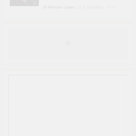
Hernán López
1 año atrás
0