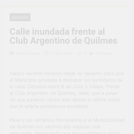
vacaciones de invierno
se disfrutaron en
19 Horas Atrás
familia
La artista
QUILMES
berazateguense Lucía
Ceresani representará
1 Día Atrás
Calle inundada frente al
al distrito en los Alpes
Carlos Balor supervisó
suizos
Club Argentino de Quilmes
la obra de un nuevo
desagüe pluvial en
2 Días Atrás
Gutiérrez
0
Hernán López
6 Años Atrás
1 Minutos
Supermercados El
Colosal abrió una
nueva sucursal en
2 Días Atrás
Berazategui
Varios vecinos hicieron llegar su reclamo para que
Jornada Integral de
Salud en Hudson
el Municipio proceda a destapar los sumideros de
la calle Ceballos entre 9 de Julio y Videla, frente
2 Días Atrás
al Club Argentino de Quilmes, dado que a pesar
Siguen las jornadas
municipales de salud
de que pasaron varios días desde la última lluvia
animal en Berazategui
aún la arteria permanece inundada.
2 Días Atrás
Talleres abiertos por
la Semana Mundial de
Pese a los reclamos formulados a la Municipalidad
la Lactancia
de Quilmes los vecinos aún esperan una
2 Días Atrás
respuesta, destacando que «los sumideros están
Nuevo asfalto para el