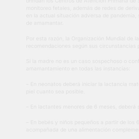
brindan los Centros de Atención Primaria de 
monitoreo fetales, además de redes de deriv
en la actual situación adversa de pandemia,
de amamantar.
Por esta razón, la Organización Mundial de la
recomendaciones según sus circunstancias p
Si la madre no es un caso sospechoso o conf
amamantamiento en todas las instancias:
– En neonatos deberá iniciar la lactancia mat
piel cuanto sea posible.
– En lactantes menores de 6 meses, deberá s
– En bebés y niños pequeños a partir de los 
acompañada de una alimentación complementa