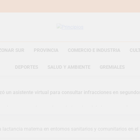
Principios
Principios Diario
ZONAR SUR
PROVINCIA
COMERCIO E INDUSTRIA
CUL
DEPORTES
SALUD Y AMBIENTE
GREMIALES
zó un asistente virtual para consultar infracciones en segundo
uelve a convertirse en la capital nacional de las artesanías
i, las vacaciones de invierno se disfrutaron en familia
a lactancia materna en entornos sanitarios y comunitarios en e
razateguense Lucía Ceresani representará al distrito en los Al