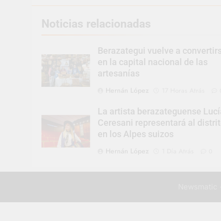
Noticias relacionadas
Berazategui vuelve a convertir
en la capital nacional de las
artesanías
Hernán López
17 Horas Atrás
La artista berazateguense Lucí
Ceresani representará al distri
en los Alpes suizos
Hernán López
1 Día Atrás
0
Newsmatic -