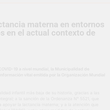
supervisó la obra de un nuevo desagüe pluvial en Gutiérrez
actancia materna en entornos
s El Colosal abrió una nueva sucursal en Berazategui
s en el actual contexto de
gral de Salud en Hudson
ornadas municipales de salud animal en Berazategui
ertos por la Semana Mundial de la Lactancia
N
4 
OVID-19 a nivel mundial, la Municipalidad de
información vital emitida por la Organización Mundial
idad infantil más baja de su historia, gracias a las
tegral; a la sanción de la Ordenanza N° 5521, que
 apoyar la lactancia materna; y a la atención que