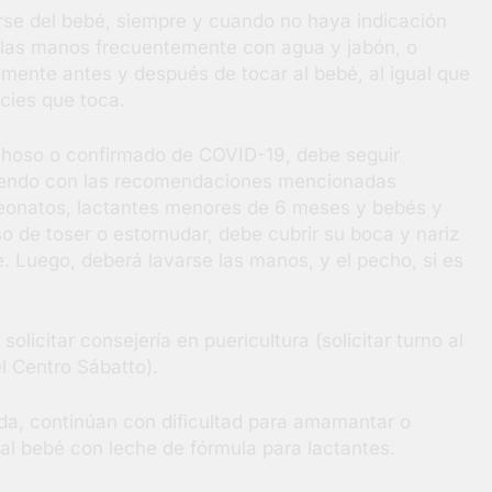
rse del bebé, siempre y cuando no haya indicación
e las manos frecuentemente con agua y jabón, o
lmente antes y después de tocar al bebé, al igual que
icies que toca.
hoso o confirmado de COVID-19, debe seguir
liendo con las recomendaciones mencionadas
eonatos, lactantes menores de 6 meses y bebés y
de toser o estornudar, debe cubrir su boca y nariz
 Luego, deberá lavarse las manos, y el pecho, si es
licitar consejería en puericultura (solicitar turno al
l Centro Sábatto).
da, continúan con dificultad para amamantar o
 al bebé con leche de fórmula para lactantes.