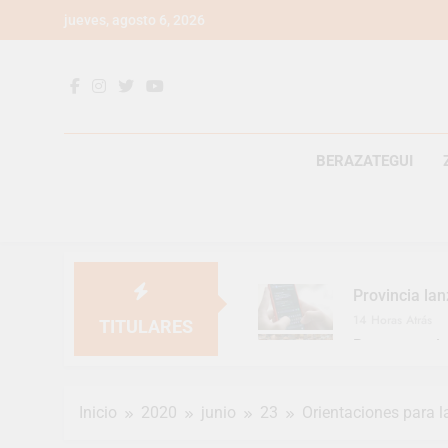
Saltar
jueves, agosto 6, 2026
al
contenido
BERAZATEGUI
Provincia lan
14 Horas Atrás
TITULARES
Berazategui v
17 Horas Atrás
En Berazategu
Inicio
2020
junio
23
Orientaciones para l
18 Horas Atrás
La artista be