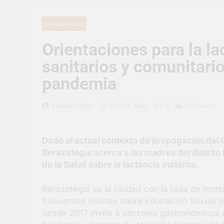
1 Día Atrás
Carlos Balor 
BERAZATEGUI
2 Días Atrás
Orientaciones para la l
Supermercado
2 Días Atrás
sanitarios y comunitario
Jornada Inte
pandemia
2 Días Atrás
Siguen las j
0
Hernán López
6 Años Atrás
3 Minutos
2 Días Atrás
Talleres abi
2 Días Atrás
Dado el actual contexto de propagación del C
Berazategui acerca a las madres del distrito 
de la Salud sobre la lactancia materna.
Berazategui es la ciudad con la tasa de mortal
frecuentes charlas sobre Educación Sexual In
desde 2017 invita a sectores gastronómicos a