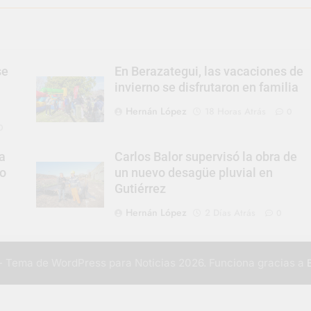
se
En Berazategui, las vacaciones de
invierno se disfrutaron en familia
Hernán López
18 Horas Atrás
0
0
a
Carlos Balor supervisó la obra de
to
un nuevo desagüe pluvial en
Gutiérrez
Hernán López
2 Días Atrás
0
 Tema de WordPress para Noticias 2026. Funciona gracias a