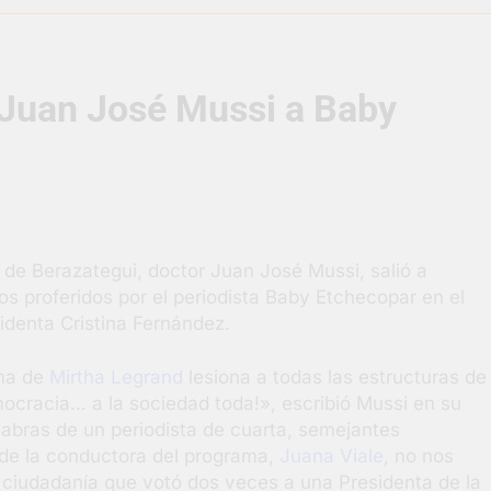
uelve a convertirse en la capital nacional de las artesanías
 Juan José Mussi a Baby
i, las vacaciones de invierno se disfrutaron en familia
razateguense Lucía Ceresani representará al distrito en los Al
supervisó la obra de un nuevo desagüe pluvial en Gutiérrez
e de Berazategui, doctor Juan José Mussi, salió a
s El Colosal abrió una nueva sucursal en Berazategui
s proferidos por el periodista Baby Etchecopar en el
identa Cristina Fernández.
gral de Salud en Hudson
ma de
Mirtha Legrand
lesiona a todas las estructuras de
democracia… a la sociedad toda!», escribió Mussi en su
abras de un periodista de cuarta, semejantes
 de la conductora del programa,
Juana Viale
, no nos
a ciudadanía que votó dos veces a una Presidenta de la