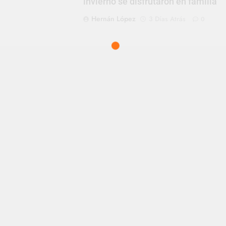
invierno se disfrutaron en familia
Hernán López
3 Días Atrás
0