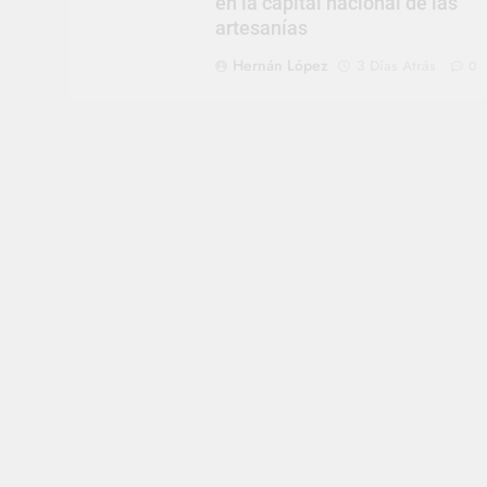
en la capital nacional de las
artesanías
Hernán López
3 Días Atrás
0