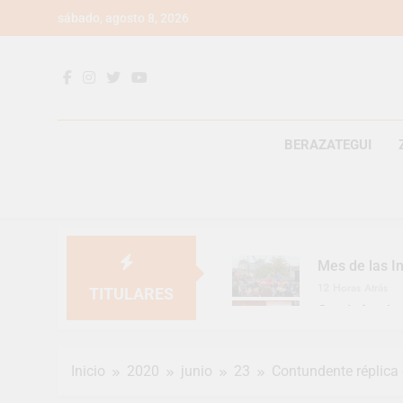
Saltar
sábado, agosto 8, 2026
al
contenido
BERAZATEGUI
Mes de las In
12 Horas Atrás
TITULARES
Continúan la
12 Horas Atrás
Luca Estequi
Inicio
2020
junio
23
Contundente réplica
1 Día Atrás
Provincia lan