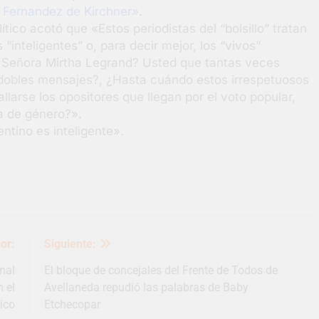
a Fernandez de Kirchner»
.
tico acotó que «Estos periodistas del “bolsillo” tratan
 “inteligentes” o, para decir mejor, los “vivos”
ta Señora Mirtha Legrand? Usted que tantas veces
dobles mensajes?, ¿Hasta cuándo estos irrespetuosos
larse los opositores que llegan por el voto popular,
a de género?».
ntino es inteligente».
or:
Siguiente:
nal
El bloque de concejales del Frente de Todos de
 el
Avellaneda repudió las palabras de Baby
ico
Etchecopar