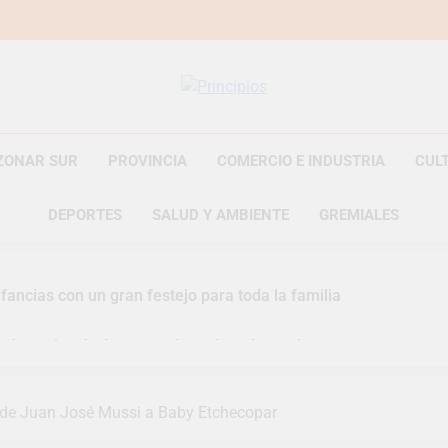
Principios
Principios Diario
ZONAR SUR
PROVINCIA
COMERCIO E INDUSTRIA
CUL
DEPORTES
SALUD Y AMBIENTE
GREMIALES
fancias con un gran festejo para toda la familia
s Jornadas de Asesoramiento Legal gratuito
n representó a la Argentina en los Juegos Universitarios Pan
 de Juan José Mussi a Baby Etchecopar
zó un asistente virtual para consultar infracciones en segundo