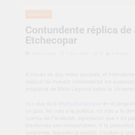
2 Días Atrás
Berazategui v
BERAZATEGUI
3 Días Atrás
Contundente réplica de
En Berazategu
3 Días Atrás
Etchecopar
La artista be
3 Días Atrás
0
Hernán López
6 Años Atrás
2 Minutos
Carlos Balor 
3 Días Atrás
A través de sus redes sociales, el Intendent
Supermercado
replicar de manera contundente los exabrupto
3 Días Atrás
programa de Mirta Legrand sobre la Vicepres
Jornada Inte
4 Días Atrás
«Lo que dice
#BabyEtchecopar
en el progra
un país. No solo a la política, no solo a la 
cuenta de Facebook, agregando que » En pal
blasfemias son insoportables. Y la pasividad
sorprende. Agreden al pueblo. Insultan a un