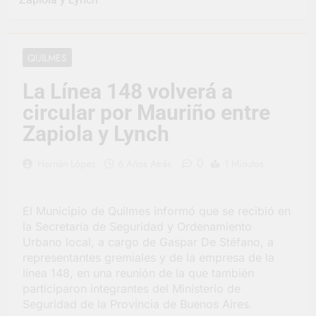
representó a la
Argentina en los
3 Días Atrás
Juegos Universitarios
Provincia lanzó un
Panamericanos
asistente virtual para
QUILMES
consultar infracciones
4 Días Atrás
en segundos
Berazategui vuelve a
La Línea 148 volverá a
convertirse en la
circular por Mauriño entre
capital nacional de las
4 Días Atrás
artesanías
En Berazategui, las
Zapiola y Lynch
vacaciones de invierno
se disfrutaron en
4 Días Atrás
0
Hernán López
6 Años Atrás
1 Minutos
familia
La artista
berazateguense Lucía
Ceresani representará
5 Días Atrás
El Municipio de Quilmes informó que se recibió en
al distrito en los Alpes
Carlos Balor supervisó
la Secretaría de Seguridad y Ordenamiento
suizos
la obra de un nuevo
Urbano local, a cargo de Gaspar De Stéfano, a
desagüe pluvial en
5 Días Atrás
representantes gremiales y de la empresa de la
Gutiérrez
Supermercados El
línea 148, en una reunión de la que también
Colosal abrió una
participaron integrantes del Ministerio de
nueva sucursal en
5 Días Atrás
Seguridad de la Provincia de Buenos Aires.
Berazategui
Jornada Integral de