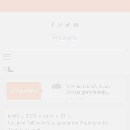
Saltar
al
contenido
Principios
Principios Diario
Mes de las Infancias
TITULARES
con un gran festejo
para toda la familia
2 Días Atrás
Continúan las
Jornadas de
Inicio
2020
junio
21
Asesoramiento Legal
2 Días Atrás
gratuito
La Línea 148 volverá a circular por Mauriño entre
Luca Estequin
Zapiola y Lynch