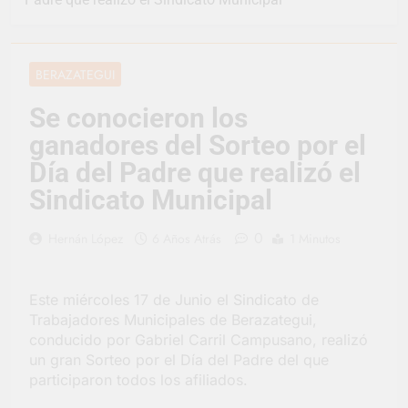
representó a la
Argentina en los
2 Días Atrás
Juegos Universitarios
Provincia lanzó un
Panamericanos
asistente virtual para
BERAZATEGUI
consultar infracciones
3 Días Atrás
en segundos
Berazategui vuelve a
Se conocieron los
convertirse en la
ganadores del Sorteo por el
capital nacional de las
3 Días Atrás
artesanías
En Berazategui, las
Día del Padre que realizó el
vacaciones de invierno
Sindicato Municipal
se disfrutaron en
3 Días Atrás
familia
La artista
0
Hernán López
6 Años Atrás
1 Minutos
berazateguense Lucía
Ceresani representará
4 Días Atrás
al distrito en los Alpes
Carlos Balor supervisó
suizos
Este miércoles 17 de Junio el Sindicato de
la obra de un nuevo
Trabajadores Municipales de Berazategui,
desagüe pluvial en
4 Días Atrás
Gutiérrez
conducido por Gabriel Carril Campusano, realizó
Supermercados El
un gran Sorteo por el Día del Padre del que
Colosal abrió una
participaron todos los afiliados.
nueva sucursal en
4 Días Atrás
Berazategui
Jornada Integral de