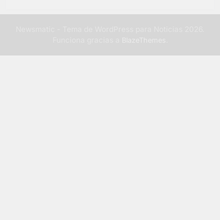
Newsmatic - Tema de WordPress para Noticias 2026.
Funciona gracias a
.
BlazeThemes