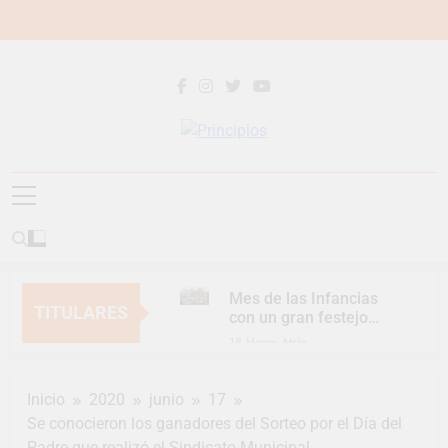
Saltar
al
contenido
Principios
Principios Diario
Mes de las Infancias
TITULARES
con un gran festejo
para toda la familia
18 Horas Atrás
Continúan las
Jornadas de
Inicio
2020
junio
17
Asesoramiento Legal
18 Horas Atrás
gratuito
Se conocieron los ganadores del Sorteo por el Día del
Luca Estequin
Padre que realizó el Sindicato Municipal