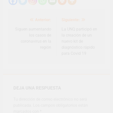
Navegación
Anterior:
Siguiente:
de
entradas
Siguen aumentando
La UNQ participó en
los casos de
la creación de un
coronavirus en la
nuevo kit de
región
diagnóstico rápido
para Covid 19
DEJA UNA RESPUESTA
Tu dirección de correo electrónico no será
publicada.
Los campos obligatorios están
marcados con
*