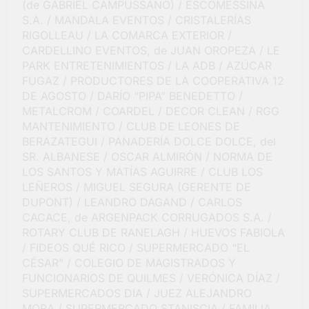
(de GABRIEL CAMPUSSANO) / ESCOMESSINA
S.A. / MANDALA EVENTOS / CRISTALERÍAS
RIGOLLEAU / LA COMARCA EXTERIOR /
CARDELLINO EVENTOS, de JUAN OROPEZA / LE
PARK ENTRETENIMIENTOS / LA ADB / AZÚCAR
FUGAZ / PRODUCTORES DE LA COOPERATIVA 12
DE AGOSTO / DARÍO “PIPA” BENEDETTO /
METALCROM / COARDEL / DECOR CLEAN / RGG
MANTENIMIENTO / CLUB DE LEONES DE
BERAZATEGUI / PANADERÍA DOLCE DOLCE, del
SR. ALBANESE / OSCAR ALMIRÓN / NORMA DE
LOS SANTOS Y MATÍAS AGUIRRE / CLUB LOS
LEÑEROS / MIGUEL SEGURA (GERENTE DE
DUPONT) / LEANDRO DAGAND / CARLOS
CACACE, de ARGENPACK CORRUGADOS S.A. /
ROTARY CLUB DE RANELAGH / HUEVOS FABIOLA
/ FIDEOS QUÉ RICO / SUPERMERCADO “EL
CÉSAR” / COLEGIO DE MAGISTRADOS Y
FUNCIONARIOS DE QUILMES / VERÓNICA DÍAZ /
SUPERMERCADOS DIA / JUEZ ALEJANDRO
MORA / SUPERMERCADO STANISCIA / FAMILIA