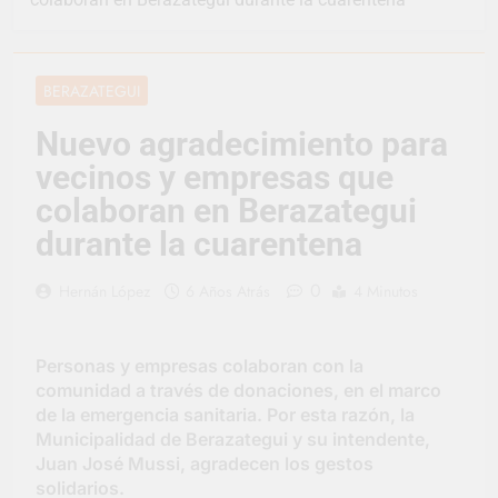
representó a la
Argentina en los
1 Día Atrás
Juegos Universitarios
Provincia lanzó un
Panamericanos
asistente virtual para
BERAZATEGUI
consultar infracciones
2 Días Atrás
en segundos
Berazategui vuelve a
Nuevo agradecimiento para
convertirse en la
vecinos y empresas que
capital nacional de las
2 Días Atrás
artesanías
En Berazategui, las
colaboran en Berazategui
vacaciones de invierno
durante la cuarentena
se disfrutaron en
2 Días Atrás
familia
La artista
0
Hernán López
6 Años Atrás
4 Minutos
berazateguense Lucía
Ceresani representará
3 Días Atrás
al distrito en los Alpes
Carlos Balor supervisó
suizos
Personas y empresas colaboran con la
la obra de un nuevo
comunidad a través de donaciones, en el marco
desagüe pluvial en
3 Días Atrás
Gutiérrez
de la emergencia sanitaria. Por esta razón, la
Supermercados El
Municipalidad de Berazategui y su intendente,
Colosal abrió una
Juan José Mussi, agradecen los gestos
nueva sucursal en
3 Días Atrás
Berazategui
solidarios.
Jornada Integral de