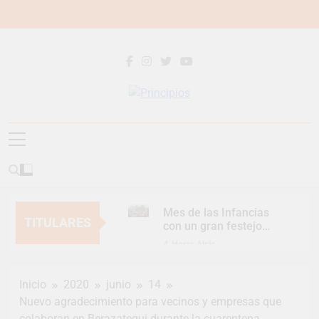
Saltar
al
contenido
Principios
Principios Diario
Mes de las Infancias
TITULARES
con un gran festejo
para toda la familia
4 Horas Atrás
Continúan las
Jornadas de
Inicio
2020
junio
14
Asesoramiento Legal
4 Horas Atrás
gratuito
Nuevo agradecimiento para vecinos y empresas que
Luca Estequin
colaboran en Berazategui durante la cuarentena