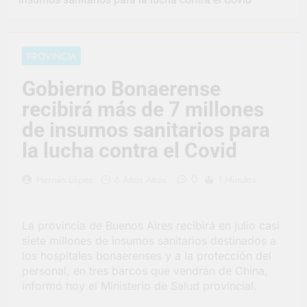
representó a la
Argentina en los
3 Días Atrás
Juegos Universitarios
Provincia lanzó un
Panamericanos
asistente virtual para
PROVINCIA
consultar infracciones
4 Días Atrás
en segundos
Berazategui vuelve a
Gobierno Bonaerense
convertirse en la
recibirá más de 7 millones
capital nacional de las
4 Días Atrás
artesanías
En Berazategui, las
de insumos sanitarios para
vacaciones de invierno
la lucha contra el Covid
se disfrutaron en
4 Días Atrás
familia
La artista
0
Hernán López
6 Años Atrás
1 Minutos
berazateguense Lucía
Ceresani representará
4 Días Atrás
al distrito en los Alpes
Carlos Balor supervisó
suizos
La provincia de Buenos Aires recibirá en julio casi
la obra de un nuevo
siete millones de insumos sanitarios destinados a
desagüe pluvial en
5 Días Atrás
Gutiérrez
los hospitales bonaerenses y a la protección del
Supermercados El
personal, en tres barcos que vendrán de China,
Colosal abrió una
informó hoy el Ministerio de Salud provincial.
nueva sucursal en
5 Días Atrás
Berazategui
Jornada Integral de