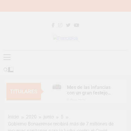
Saltar
al
contenido
Principios
Principios Diario
Mes de las Infancias
TITULARES
con un gran festejo
para toda la familia
2 Días Atrás
Continúan las
Jornadas de
Inicio
2020
junio
5
Asesoramiento Legal
2 Días Atrás
gratuito
Gobierno Bonaerense recibirá más de 7 millones de
Luca Estequin
insumos sanitarios para la lucha contra el Covid