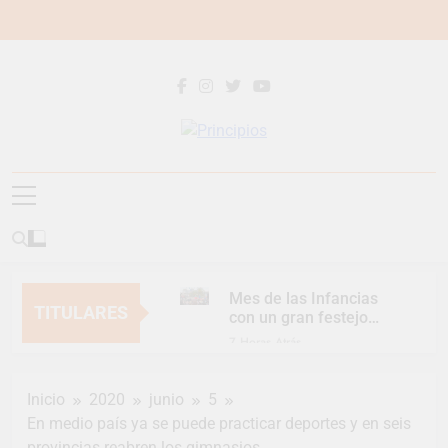
Saltar
al
contenido
Principios
Principios Diario
Mes de las Infancias
TITULARES
con un gran festejo
para toda la familia
7 Horas Atrás
Continúan las
Jornadas de
Inicio
2020
junio
5
Asesoramiento Legal
7 Horas Atrás
gratuito
En medio país ya se puede practicar deportes y en seis
Luca Estequin
provincias reabren los gimnasios