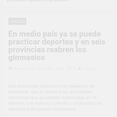
representó a la
Argentina en los
1 Día Atrás
Juegos Universitarios
Provincia lanzó un
Panamericanos
asistente virtual para
NACIÓN
consultar infracciones
2 Días Atrás
en segundos
Berazategui vuelve a
En medio país ya se puede
convertirse en la
practicar deportes y en seis
capital nacional de las
2 Días Atrás
artesanías
En Berazategui, las
provincias reabren los
vacaciones de invierno
gimnasios
se disfrutaron en
2 Días Atrás
familia
La artista
0
Hernán López
6 Años Atrás
5 Minutos
berazateguense Lucía
Ceresani representará
3 Días Atrás
al distrito en los Alpes
Carlos Balor supervisó
suizos
Seis provincias autorizaron la reapertura de
la obra de un nuevo
gimnasios, que se suman a las actividades
desagüe pluvial en
3 Días Atrás
Gutiérrez
deportivas que ya estaban autorizadas en 14
Supermercados El
distritos, con nuevos controles y protocolos de
Colosal abrió una
salud para disciplinas individuales.
nueva sucursal en
3 Días Atrás
Berazategui
Jornada Integral de