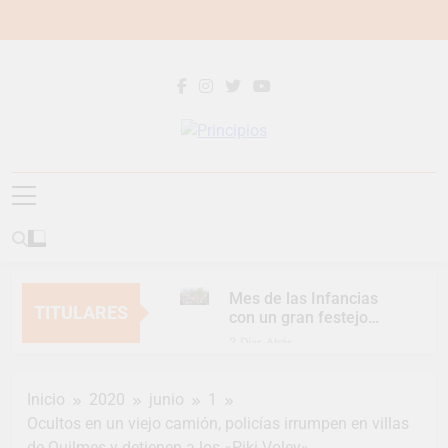
Saltar
al
contenido
Principios
Principios Diario
Mes de las Infancias
TITULARES
con un gran festejo
para toda la familia
2 Días Atrás
Continúan las
Jornadas de
Inicio
2020
junio
1
Asesoramiento Legal
2 Días Atrás
gratuito
Ocultos en un viejo camión, policías irrumpen en villas
Luca Estequin
de Quilmes y detienen a los «Piki Voley»