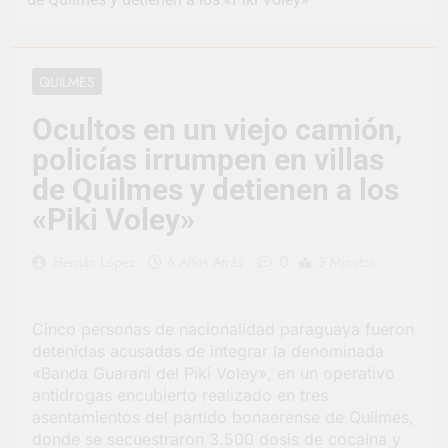
representó a la
Argentina en los
3 Días Atrás
Juegos Universitarios
Provincia lanzó un
Panamericanos
asistente virtual para
QUILMES
consultar infracciones
4 Días Atrás
en segundos
Berazategui vuelve a
Ocultos en un viejo camión,
convertirse en la
policías irrumpen en villas
capital nacional de las
4 Días Atrás
artesanías
En Berazategui, las
de Quilmes y detienen a los
vacaciones de invierno
«Piki Voley»
se disfrutaron en
4 Días Atrás
familia
La artista
0
Hernán López
6 Años Atrás
3 Minutos
berazateguense Lucía
Ceresani representará
5 Días Atrás
al distrito en los Alpes
Carlos Balor supervisó
suizos
Cinco personas de nacionalidad paraguaya fueron
la obra de un nuevo
detenidas acusadas de integrar la denominada
desagüe pluvial en
5 Días Atrás
Gutiérrez
«Banda Guaraní del Piki Voley», en un operativo
Supermercados El
antidrogas encubierto realizado en tres
Colosal abrió una
asentamientos del partido bonaerense de Quilmes,
nueva sucursal en
5 Días Atrás
Berazategui
donde se secuestraron 3.500 dosis de cocaína y
Jornada Integral de