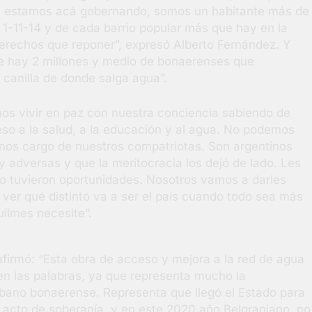
ue estamos acá gobernando, somos un habitante más de
la 1-11-14 y de cada barrio popular más que hay en la
 derechos que reponer”, expresó Alberto Fernández. Y
e hay 2 millones y medio de bonaerenses que
 canilla de donde salga agua”.
mos vivir en paz con nuestra conciencia sabiendo de
ceso a la salud, a la educación y al agua. No podemos
nos cargo de nuestros compatriotas. Son argentinos
 adversas y que la meritocracia los dejó de lado. Les
 no tuvieron oportunidades. Nosotros vamos a darles
 ver qué distinto va a ser el país cuando todo sea más
ilmes necesite”.
firmó: “Esta obra de acceso y mejora a la red de agua
n las palabras, ya que representa mucho la
rbano bonaerense. Representa que llegó el Estado para
 acto de soberanía, y en este 2020 año Belgraniano, no