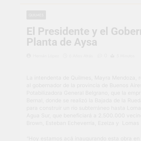
2 Días Atrás
Berazategui v
QUILMES
3 Días Atrás
El Presidente y el Gobe
En Berazategu
3 Días Atrás
Planta de Aysa
La artista be
3 Días Atrás
0
Hernán López
6 Años Atrás
5 Minutos
Carlos Balor 
3 Días Atrás
La intendenta de Quilmes, Mayra Mendoza, rec
Supermercado
al gobernador de la provincia de Buenos Aires,
3 Días Atrás
Potabilizadora General Belgrano, que la em
Jornada Inte
Bernal, donde se realizó la Bajada de la Rued
4 Días Atrás
para construir un río subterráneo hasta Lom
Agua Sur, que beneficiará a 2.500.000 vecino
Brown, Esteban Echeverría, Ezeiza y Lomas
“Hoy estamos acá inaugurando esta obra en Q