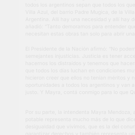
todos los argentinos sepan que todos los q
Villa Azul, del barrio Padre Mugica, de la Vil
Argentina. Allí hay una necesidad y allí hay
añadió: “Tanto demoramos para entender qu
necesitan estas obras tan solo para abrir una
El Presidente de la Nación afirmó: “No pode
semejantes injusticias. Justicia es tener ac
hacernos los distraídos y tenemos que hacer
que todos los días luchan en condiciones muy
hicieron creer que ellos no tenían méritos y
oportunidades a todos los argentinos y van a
justo. Y Mayra, contá conmigo para lo que Qu
Por su parte, la intendenta Mayra Mendoza, a
potable representa mucho más de lo que dice
desigualdad que vivimos, que es la del conu
garantizar derechos y también representa un