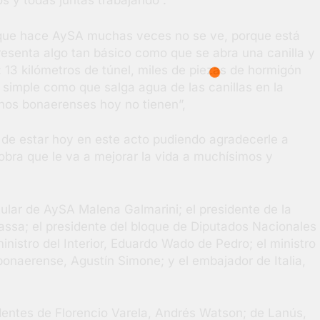
s y todas juntas trabajando”.
Lo que hace AySA muchas veces no se ve, porque está
presenta algo tan básico como que se abra una canilla y
: 13 kilómetros de túnel, miles de piezas de hormigón
simple como que salga agua de las canillas en la
chos bonaerenses hoy no tienen”,
 de estar hoy en este acto pudiendo agradecerle a
obra que le va a mejorar la vida a muchísimos y
tular de AySA Malena Galmarini; el presidente de la
ssa; el presidente del bloque de Diputados Nacionales
inistro del Interior, Eduardo Wado de Pedro; el ministro
bonaerense, Agustín Simone; y el embajador de Italia,
dentes de Florencio Varela, Andrés Watson; de Lanús,