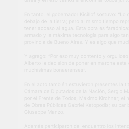
tarea y en eso vamos a encontrar todos junto
En tanto, el gobernador Kicillof sostuvo: “
debajo de la tierra; pero al mismo tiempo re
tener acceso al agua. Esta obra es faraónica
armado y la máxima tecnología para algo tan 
provincia de Bueno Aires. Y es algo que mu
Y agregó: “Por eso muy contento y orgulloso
Alberto la decisión de poner en marcha esta 
muchísimas bonaerenses”.
En el acto también estuvieron presentes la ti
Cámara de Diputados de la Nación, Sergio Ma
por el Frente de Todos, Máximo Kirchner; el m
de Obras Públicas Gabriel Katopodis; su par 
Giuseppe Manzo.
Además participaron del encuentro los inten