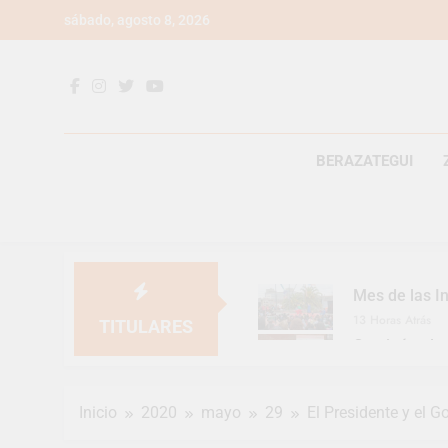
Saltar
sábado, agosto 8, 2026
al
contenido
BERAZATEGUI
Mes de las In
13 Horas Atrás
TITULARES
Continúan la
13 Horas Atrás
Luca Estequi
Inicio
2020
mayo
29
El Presidente y el 
1 Día Atrás
Provincia lan