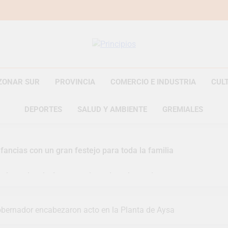
Principios
Principios Diario
ZONAR SUR
PROVINCIA
COMERCIO E INDUSTRIA
CUL
DEPORTES
SALUD Y AMBIENTE
GREMIALES
fancias con un gran festejo para toda la familia
s Jornadas de Asesoramiento Legal gratuito
n representó a la Argentina en los Juegos Universitarios Pan
Gobernador encabezaron acto en la Planta de Aysa
zó un asistente virtual para consultar infracciones en segundo