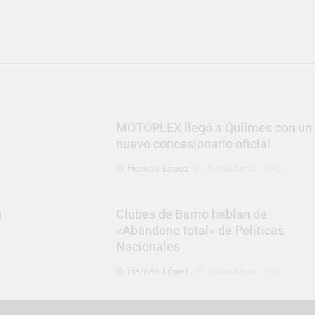
MOTOPLEX llegó a Quilmes con un
nuevo concesionario oficial
Hernán López
1 Año Atrás
0
n
Clubes de Barrio hablan de
«Abandono total» de Políticas
Nacionales
Hernán López
1 Año Atrás
0