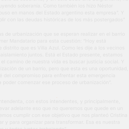
uyendo soberanía. Como también los hizo Néstor
puso en manos del Estado argentino esta empresa”. Y
ir con las deudas históricas de los más postergados”
as de urbanización que se esperan realizar en el barrio
imer Mandatario para esta cuestión: “Hoy está
distrito que es Villa Azul. Como les dije a los vecinos
aislamiento juntos. Está el Estado presente, estamos
el camino de nuestra vida es buscar justicia social. Y
nización de un barrio, pero que esta es una oportunidad,
 sé del compromiso para enfrentar esta emergencia
a poder comenzar ese proceso de urbanización”.
tendenta, con estos intendentes, y principalmente,
llevar adelante eso que no queremos que quede en un
mos cumplir con ese objetivo que nos planteó Cristina
zar y para organizar para transformar. Esa es nuestra