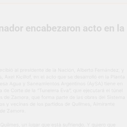
uelve a convertirse en la capital nacional de las artesanías
rnador encabezaron acto en la
i, las vacaciones de invierno se disfrutaron en familia
razateguense Lucía Ceresani representará al distrito en los Al
supervisó la obra de un nuevo desagüe pluvial en Gutiérrez
ibió al presidente de la Nación, Alberto Fernández, y
s El Colosal abrió una nueva sucursal en Berazategui
 Axel Kicillof, en el acto que se desarrolló en la Planta
presa Agua y Saneamientos Argentinos (AySA) tiene en
gral de Salud en Hudson
a de Corte de la “Tunelera Eva”, que ejecutará el túnel
as de Zamora, que forma parte de las obras del Sistema
s y vecinas de los partidos de Quilmes, Almirante
 de Zamora.
uilmes, un lugar que está sufriendo. Y quiero que