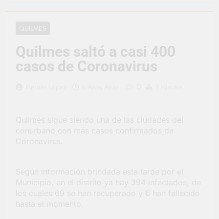
representó a la
Argentina en los
2 Días Atrás
Juegos Universitarios
Provincia lanzó un
QUILMES
Panamericanos
asistente virtual para
consultar infracciones
3 Días Atrás
Quilmes saltó a casi 400
en segundos
Berazategui vuelve a
casos de Coronavirus
convertirse en la
capital nacional de las
3 Días Atrás
artesanías
0
Hernán López
6 Años Atrás
1 Minutos
En Berazategui, las
vacaciones de invierno
se disfrutaron en
3 Días Atrás
familia
Quilmes sigue siendo una de las ciudades del
La artista
berazateguense Lucía
conurbano con más casos confirmados de
Ceresani representará
Coronavirus.
4 Días Atrás
al distrito en los Alpes
Carlos Balor supervisó
suizos
la obra de un nuevo
Según información brindada esta tarde por el
desagüe pluvial en
4 Días Atrás
Gutiérrez
Municipio, en el distrito ya hay 394 infectados, de
Supermercados El
los cuales 69 se han recuperado y 6 han fallecido
Colosal abrió una
hasta el momento.
nueva sucursal en
4 Días Atrás
Berazategui
Jornada Integral de