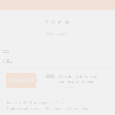
Saltar
al
contenido
Principios
Principios Diario
Mes de las Infancias
TITULARES
con un gran festejo
para toda la familia
1 Día Atrás
Continúan las
Jornadas de
Inicio
2020
mayo
27
Asesoramiento Legal
1 Día Atrás
gratuito
Quilmes saltó a casi 400 casos de Coronavirus
Luca Estequin