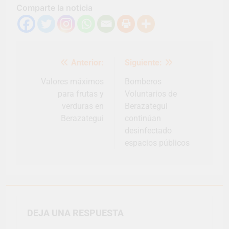
Comparte la noticia
Salud en Hudson
5 Días Atrás
Navegación
Anterior:
Siguiente:
de
entradas
Valores máximos
Bomberos
para frutas y
Voluntarios de
verduras en
Berazategui
Berazategui
continúan
desinfectado
espacios públicos
DEJA UNA RESPUESTA