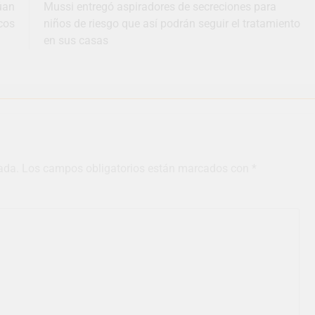
úan
Mussi entregó aspiradores de secreciones para
cos
niños de riesgo que así podrán seguir el tratamiento
en sus casas
ada.
Los campos obligatorios están marcados con
*