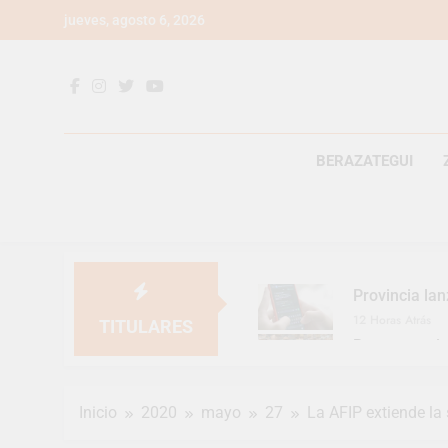
Saltar
jueves, agosto 6, 2026
al
contenido
BERAZATEGUI
Provincia lan
12 Horas Atrás
TITULARES
Berazategui v
15 Horas Atrás
En Berazategu
Inicio
2020
mayo
27
La AFIP extiende la
16 Horas Atrás
La artista be