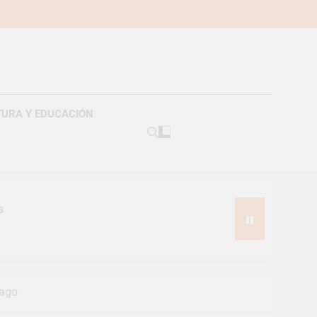
TURA Y EDUCACIÓN
s
pago
pes suizos