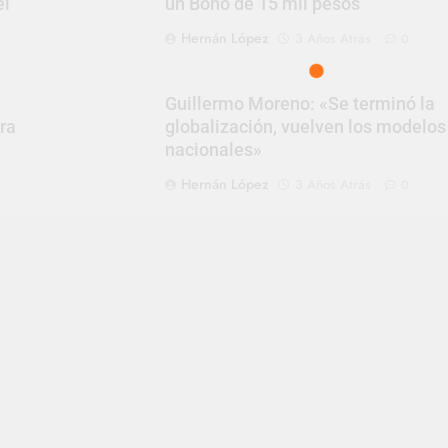
el
un Bono de 15 mil pesos
Hernán López
3 Años Atrás
0
Guillermo Moreno: «Se terminó la
ra
globalización, vuelven los modelos
nacionales»
Hernán López
3 Años Atrás
0