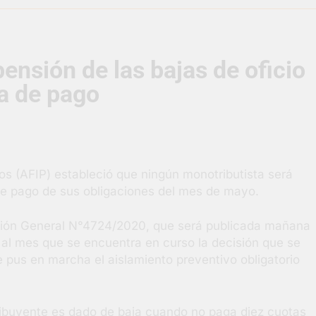
supervisó la obra de un nuevo desagüe pluvial en Gutiérrez
ensión de las bajas de oficio
s El Colosal abrió una nueva sucursal en Berazategui
ta de pago
gral de Salud en Hudson
ornadas municipales de salud animal en Berazategui
os (AFIP) estableció que ningún monotributista será
ertos por la Semana Mundial de la Lactancia
N
 de pago de sus obligaciones del mes de mayo.
4 
ución General N°4724/2020, que será publicada mañana
er al mes que se encuentra en curso la decisión que se
pus en marcha el aislamiento preventivo obligatorio
ribuyente es dado de baja cuando no paga diez cuotas