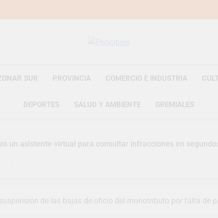
Principios
Principios Diario
ZONAR SUR
PROVINCIA
COMERCIO E INDUSTRIA
CUL
DEPORTES
SALUD Y AMBIENTE
GREMIALES
zó un asistente virtual para consultar infracciones en segundo
uelve a convertirse en la capital nacional de las artesanías
i, las vacaciones de invierno se disfrutaron en familia
 suspensión de las bajas de oficio del monotributo por falta de 
razateguense Lucía Ceresani representará al distrito en los Al