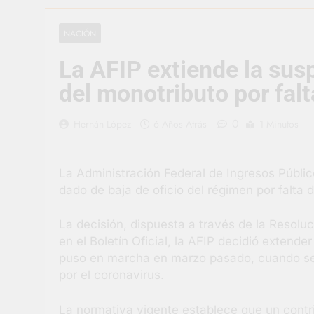
1 Día Atrás
Carlos Balor 
NACIÓN
2 Días Atrás
La AFIP extiende la susp
Supermercado
2 Días Atrás
del monotributo por fal
Jornada Inte
2 Días Atrás
0
Hernán López
6 Años Atrás
1 Minutos
Siguen las j
2 Días Atrás
La Administración Federal de Ingresos Públic
Talleres abi
dado de baja de oficio del régimen por falta
2 Días Atrás
La decisión, dispuesta a través de la Resol
en el Boletín Oficial, la AFIP decidió extend
puso en marcha en marzo pasado, cuando se 
por el coronavirus.
La normativa vigente establece que un cont