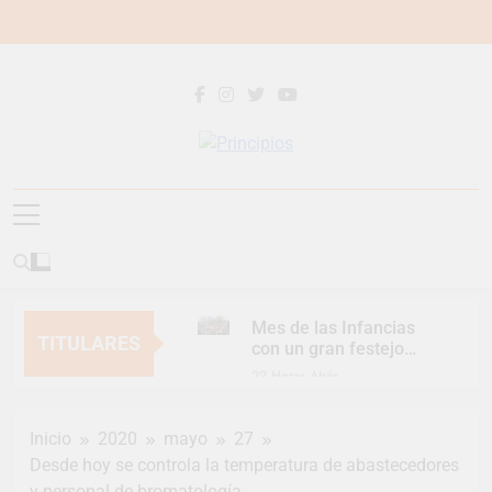
Saltar
al
contenido
Principios
Principios Diario
Mes de las Infancias
TITULARES
con un gran festejo
para toda la familia
22 Horas Atrás
Continúan las
Jornadas de
Inicio
2020
mayo
27
Asesoramiento Legal
22 Horas Atrás
gratuito
Desde hoy se controla la temperatura de abastecedores
Luca Estequin
y personal de bromatología