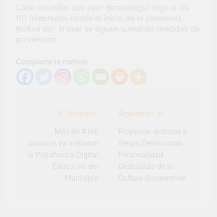
Cabe recordar que ayer Berazategui llegó a los
Salud en Hudson
101 infectados desde el inicio de la pandemia,
5 Días Atrás
motivo por el cual se siguen sumando medidas de
prevención.
Comparte la noticia
Navegación
Anterior:
Siguiente:
de
entradas
Más de 4 mil
Proponen declarar a
usuarios ya visitaron
Sergio Denis como
la Plataforma Digital
Personalidad
Educativa del
Destacada de la
Municipio
Cultura Bonaerense