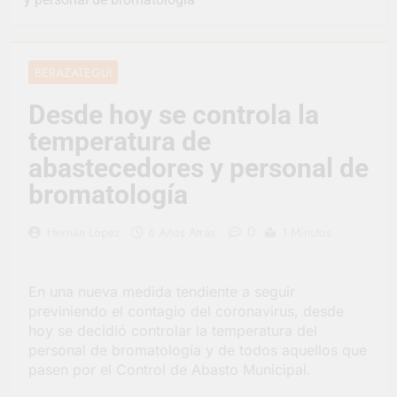
representó a la
Argentina en los
2 Días Atrás
Juegos Universitarios
Provincia lanzó un
Panamericanos
asistente virtual para
BERAZATEGUI
consultar infracciones
3 Días Atrás
en segundos
Berazategui vuelve a
Desde hoy se controla la
convertirse en la
temperatura de
capital nacional de las
3 Días Atrás
artesanías
En Berazategui, las
abastecedores y personal de
vacaciones de invierno
bromatología
se disfrutaron en
3 Días Atrás
familia
La artista
0
Hernán López
6 Años Atrás
1 Minutos
berazateguense Lucía
Ceresani representará
4 Días Atrás
al distrito en los Alpes
Carlos Balor supervisó
suizos
En una nueva medida tendiente a seguir
la obra de un nuevo
previniendo el contagio del coronavirus, desde
desagüe pluvial en
4 Días Atrás
Gutiérrez
hoy se decidió controlar la temperatura del
Supermercados El
personal de bromatología y de todos aquellos que
Colosal abrió una
pasen por el Control de Abasto Municipal.
nueva sucursal en
4 Días Atrás
Berazategui
Jornada Integral de