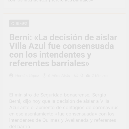
vacaciones de invierno
se disfrutaron en
14 Horas Atrás
familia
La artista
berazateguense Lucía
QUILMES
Ceresani representará
1 Día Atrás
al distrito en los Alpes
Carlos Balor supervisó
Berni: «La decisión de aislar
suizos
la obra de un nuevo
Villa Azul fue consensuada
desagüe pluvial en
1 Día Atrás
Gutiérrez
Supermercados El
con los intendentes y
Colosal abrió una
referentes barriales»
nueva sucursal en
1 Día Atrás
Berazategui
Jornada Integral de
0
Hernán López
6 Años Atrás
2 Minutos
Salud en Hudson
2 Días Atrás
Siguen las jornadas
El ministro de Seguridad bonaerense, Sergio
municipales de salud
Berni, dijo hoy que la decisión de aislar a Villa
animal en Berazategui
2 Días Atrás
Azul ante el aumento de contagios de coronavirus
Talleres abiertos por
en ese asentamiento «fue consensuada» con los
la Semana Mundial de
intendentes de Quilmes y Avellaneda y referentes
la Lactancia
2 Días Atrás
del barrio.
Nuevo asfalto para el