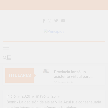
Saltar
al
contenido
Principios
Principios Diario
Provincia lanzó un
TITULARES
asistente virtual para
consultar infracciones
10 Horas Atrás
en segundos
Berazategui vuelve a
convertirse en la
Inicio
2020
mayo
26
capital nacional de las
12 Horas Atrás
artesanías
Berni: «La decisión de aislar Villa Azul fue consensuada
En Berazategui, las
con los intendentes y referentes barriales»