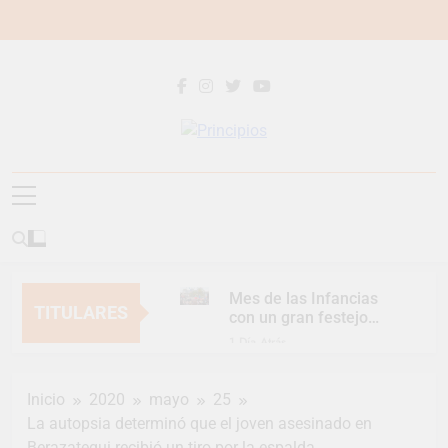
Saltar
al
contenido
Principios
Principios Diario
Mes de las Infancias
TITULARES
con un gran festejo
para toda la familia
1 Día Atrás
Continúan las
Jornadas de
Inicio
2020
mayo
25
Asesoramiento Legal
1 Día Atrás
gratuito
La autopsia determinó que el joven asesinado en
Luca Estequin
Berazategui recibió un tiro por la espalda