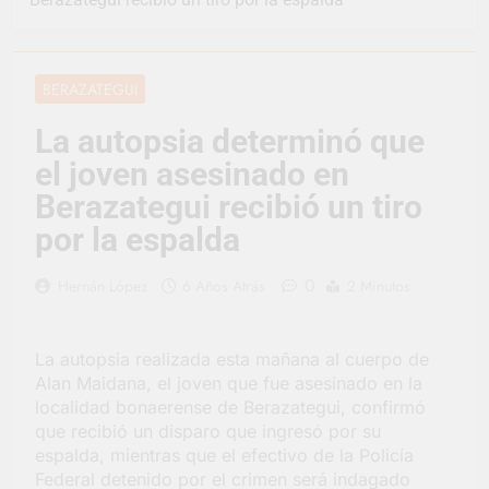
representó a la
Argentina en los
2 Días Atrás
Juegos Universitarios
Provincia lanzó un
Panamericanos
asistente virtual para
BERAZATEGUI
consultar infracciones
3 Días Atrás
en segundos
Berazategui vuelve a
La autopsia determinó que
convertirse en la
el joven asesinado en
capital nacional de las
3 Días Atrás
artesanías
En Berazategui, las
Berazategui recibió un tiro
vacaciones de invierno
por la espalda
se disfrutaron en
3 Días Atrás
familia
La artista
0
Hernán López
6 Años Atrás
2 Minutos
berazateguense Lucía
Ceresani representará
4 Días Atrás
al distrito en los Alpes
Carlos Balor supervisó
suizos
La autopsia realizada esta mañana al cuerpo de
la obra de un nuevo
Alan Maidana, el joven que fue asesinado en la
desagüe pluvial en
4 Días Atrás
Gutiérrez
localidad bonaerense de Berazategui, confirmó
Supermercados El
que recibió un disparo que ingresó por su
Colosal abrió una
espalda, mientras que el efectivo de la Policía
nueva sucursal en
4 Días Atrás
Berazategui
Federal detenido por el crimen será indagado
Jornada Integral de