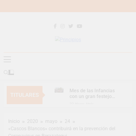
Saltar
al
contenido
Principios
Principios Diario
Mes de las Infancias
TITULARES
con un gran festejo
para toda la familia
22 Horas Atrás
Continúan las
Jornadas de
Inicio
2020
mayo
24
Asesoramiento Legal
22 Horas Atrás
gratuito
«Cascos Blancos» contribuirá en la prevención del
Luca Estequin
Coronavirus en Berazategui