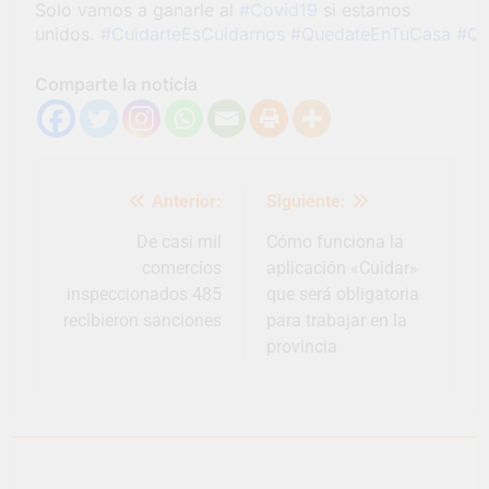
Solo vamos a ganarle al
#Covid19
si estamos
unidos.
#CuidarteEsCuidarnos
#QuedateEnTuCasa
#Qu
Comparte la noticia
Navegación
Anterior:
Siguiente:
de
entradas
De casi mil
Cómo funciona la
comercios
aplicación «Cuidar»
inspeccionados 485
que será obligatoria
recibieron sanciones
para trabajar en la
provincia