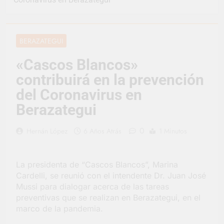
representó a la
Argentina en los
2 Días Atrás
Juegos Universitarios
Provincia lanzó un
Panamericanos
asistente virtual para
BERAZATEGUI
consultar infracciones
3 Días Atrás
en segundos
Berazategui vuelve a
«Cascos Blancos»
convertirse en la
contribuirá en la prevención
capital nacional de las
3 Días Atrás
artesanías
En Berazategui, las
del Coronavirus en
vacaciones de invierno
Berazategui
se disfrutaron en
3 Días Atrás
familia
La artista
0
Hernán López
6 Años Atrás
1 Minutos
berazateguense Lucía
Ceresani representará
4 Días Atrás
al distrito en los Alpes
Carlos Balor supervisó
suizos
La presidenta de “Cascos Blancos”, Marina
la obra de un nuevo
Cardelli, se reunió con el intendente Dr. Juan José
desagüe pluvial en
4 Días Atrás
Gutiérrez
Mussi para dialogar acerca de las tareas
Supermercados El
preventivas que se realizan en Berazategui, en el
Colosal abrió una
marco de la pandemia.
nueva sucursal en
4 Días Atrás
Berazategui
Jornada Integral de