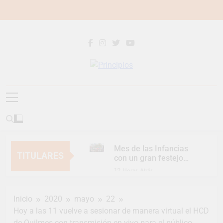
Saltar
al
contenido
Principios
Principios Diario
Mes de las Infancias
TITULARES
con un gran festejo
para toda la familia
12 Horas Atrás
Continúan las
Jornadas de
Inicio
2020
mayo
22
Asesoramiento Legal
12 Horas Atrás
gratuito
Hoy a las 11 vuelve a sesionar de manera virtual el HCD
Luca Estequin
de Quilmes con transmisión en vivo para el público