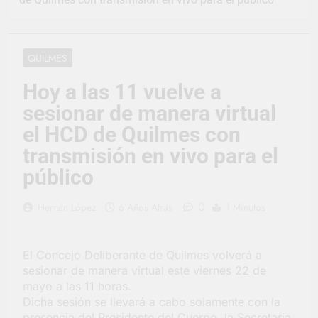
representó a la
Argentina en los
1 Día Atrás
Juegos Universitarios
Provincia lanzó un
Panamericanos
asistente virtual para
QUILMES
consultar infracciones
2 Días Atrás
en segundos
Berazategui vuelve a
Hoy a las 11 vuelve a
convertirse en la
sesionar de manera virtual
capital nacional de las
3 Días Atrás
artesanías
En Berazategui, las
el HCD de Quilmes con
vacaciones de invierno
transmisión en vivo para el
se disfrutaron en
3 Días Atrás
familia
público
La artista
berazateguense Lucía
Ceresani representará
0
3 Días Atrás
Hernán López
6 Años Atrás
1 Minutos
al distrito en los Alpes
Carlos Balor supervisó
suizos
la obra de un nuevo
desagüe pluvial en
3 Días Atrás
El Concejo Deliberante de Quilmes volverá a
Gutiérrez
Supermercados El
sesionar de manera virtual este viernes 22 de
Colosal abrió una
mayo a las 11 horas.
nueva sucursal en
3 Días Atrás
Dicha sesión se llevará a cabo solamente con la
Berazategui
Jornada Integral de
presencia del Presidente del Cuerpo, la Secretaria