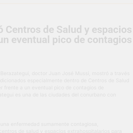
uelve a convertirse en la capital nacional de las artesanías
ó Centros de Salud y espacios
i, las vacaciones de invierno se disfrutaron en familia
 un eventual pico de contagios
razateguense Lucía Ceresani representará al distrito en los Al
supervisó la obra de un nuevo desagüe pluvial en Gutiérrez
 Berazategui, doctor Juan José Mussi, mostró a través
s El Colosal abrió una nueva sucursal en Berazategui
ndicionados especialmente dentro de Centros de Salud
er frente a un eventual pico de contagios de
gral de Salud en Hudson
ategui es una de las ciudades del conurbano con
una enfermedad sumamente contagiosa,
entros de salud y espacios extrahospitalarios para