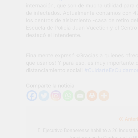
internación, que son de mucha utilidad para 
de infectados. Actualmente contamos con 475
los centros de aislamiento -casa de retiro de
Escuela de Policía Juan Vucetich y el Centr
destacó el Intendente.
Finalmente expresó «Gracias a quienes ofrec
que usarlos! Y para eso, es muy importante 
distanciamiento social!
#CuidarteEsCuidarno
Comparte la noticia
Navegación
Anteri
de
entradas
El Ejecutivo Bonaerense habilitó a 26 Industria
funcionar en la Ciudad de La Pl