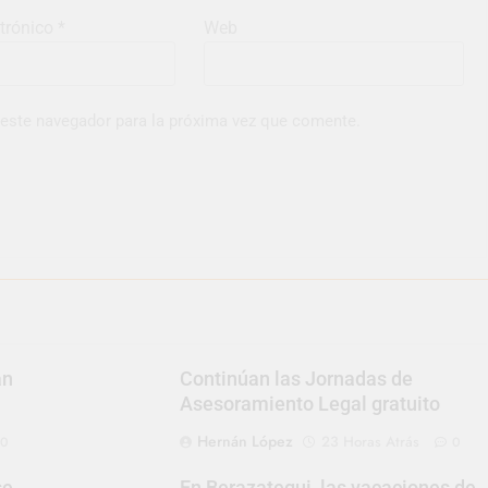
ctrónico
*
Web
 este navegador para la próxima vez que comente.
an
Continúan las Jornadas de
Asesoramiento Legal gratuito
Hernán López
23 Horas Atrás
0
0
se
En Berazategui, las vacaciones de