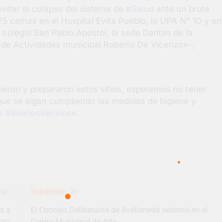
evitar el colapso del sistema de
#Salud
ante un brote
 camas en el Hospital Evita Pueblo, la UPA N° 10 y en
l colegio San Pablo Apóstol, la sede Dantas de la
o de Actividades municipal Roberto De Vicenzo»-,
ieron y prepararon estos sitios, esperamos no tener
que se sigan cumpliendo las medidas de higiene y
s
#BuenosVecinos
«.
or:
Siguiente:
s a
El Concejo Deliberante de Avellaneda sesionó en el
ata
Centro Municipal de Arte