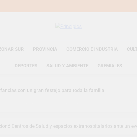
Principios
Principios Diario
ZONAR SUR
PROVINCIA
COMERCIO E INDUSTRIA
CUL
DEPORTES
SALUD Y AMBIENTE
GREMIALES
fancias con un gran festejo para toda la familia
s Jornadas de Asesoramiento Legal gratuito
n representó a la Argentina en los Juegos Universitarios Pan
ionó Centros de Salud y espacios extrahospitalarios ante un ev
zó un asistente virtual para consultar infracciones en segundo