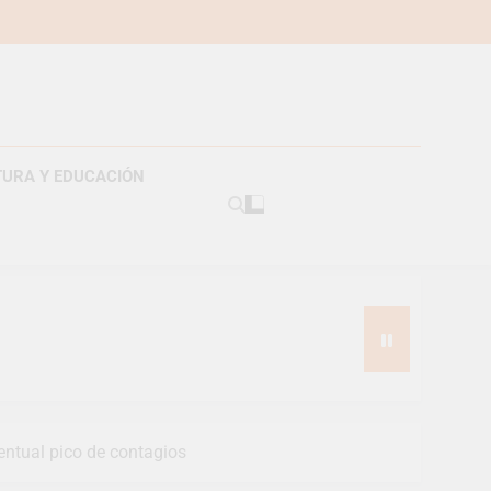
TURA Y EDUCACIÓN
americanos
entual pico de contagios
s