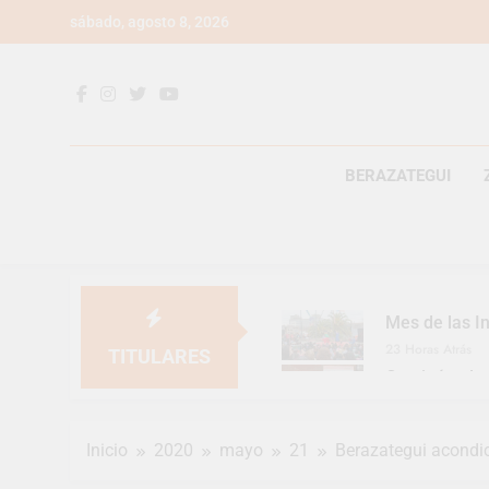
Saltar
sábado, agosto 8, 2026
al
contenido
BERAZATEGUI
Mes de las In
23 Horas Atrás
TITULARES
Continúan la
23 Horas Atrás
Luca Estequi
Inicio
2020
mayo
21
Berazategui acondic
2 Días Atrás
Provincia lan