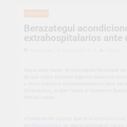
3 Días Atrás
Berazategui v
BERAZATEGUI
3 Días Atrás
Berazategui acondicion
En Berazategu
3 Días Atrás
extrahospitalarios ante
La artista be
4 Días Atrás
0
Hernán López
6 Años Atrás
1 Minutos
Carlos Balor 
4 Días Atrás
Hace unas horas, el Intendente Municipal de
Supermercado
de sus redes sociales algunos espacios aco
4 Días Atrás
y otros espacios Extrahospitalarios para hac
Jornada Inte
Coronavirus, si bien hasta el momento Beraz
5 Días Atrás
menos casos.
«Teniendo en cuenta que el
#Coronavirus
es 
en
#Berazategui
se reacondicionaron varios c