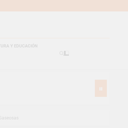
TURA Y EDUCACIÓN
americanos
 Gaseosas
s