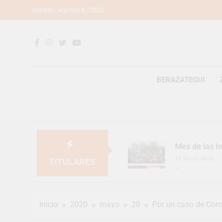
Saltar
sábado, agosto 8, 2026
al
contenido
BERAZATEGUI
Mes de las In
15 Horas Atrás
TITULARES
Continúan la
15 Horas Atrás
Luca Estequi
Inicio
2020
mayo
20
Por un caso de Cor
1 Día Atrás
Provincia lan