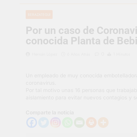
3 Días Atrás
Berazategui v
BERAZATEGUI
3 Días Atrás
Por un caso de Coronavi
En Berazategu
3 Días Atrás
conocida Planta de Beb
La artista be
3 Días Atrás
0
Hernán López
6 Años Atrás
1 Minutos
Carlos Balor 
4 Días Atrás
Un empleado de muy conocida embotelladora
Supermercado
coronavirus.
4 Días Atrás
Por tal motivo unas 16 personas que trabaja
Jornada Inte
aislamiento para evitar nuevos contagios y s
4 Días Atrás
Comparte la noticia