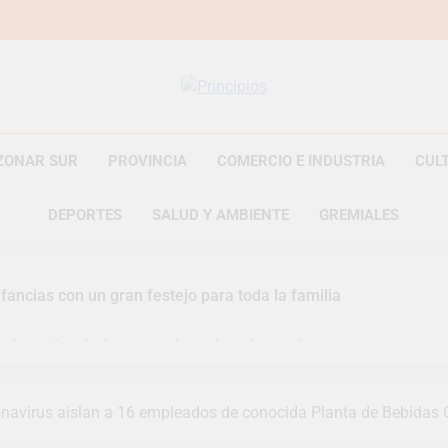
Principios
Principios Diario
ZONAR SUR
PROVINCIA
COMERCIO E INDUSTRIA
CUL
DEPORTES
SALUD Y AMBIENTE
GREMIALES
fancias con un gran festejo para toda la familia
s Jornadas de Asesoramiento Legal gratuito
n representó a la Argentina en los Juegos Universitarios Pan
onavirus aíslan a 16 empleados de conocida Planta de Bebidas
zó un asistente virtual para consultar infracciones en segundo