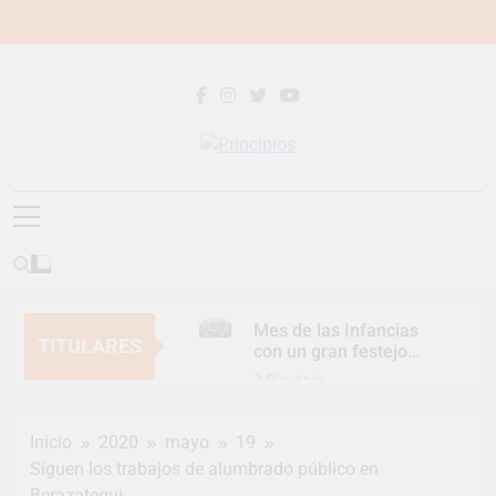
Saltar
al
contenido
Principios
Principios Diario
Mes de las Infancias
TITULARES
con un gran festejo
para toda la familia
2 Días Atrás
Continúan las
Jornadas de
Inicio
2020
mayo
19
Asesoramiento Legal
2 Días Atrás
gratuito
Siguen los trabajos de alumbrado público en
Luca Estequin
Berazategui