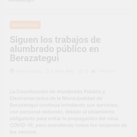
representó a la
Argentina en los
3 Días Atrás
Juegos Universitarios
Provincia lanzó un
Panamericanos
asistente virtual para
BERAZATEGUI
consultar infracciones
4 Días Atrás
en segundos
Berazategui vuelve a
Siguen los trabajos de
convertirse en la
alumbrado público en
capital nacional de las
4 Días Atrás
artesanías
En Berazategui, las
Berazategui
vacaciones de invierno
se disfrutaron en
4 Días Atrás
0
Hernán López
6 Años Atrás
2 Minutos
familia
La artista
berazateguense Lucía
Ceresani representará
4 Días Atrás
La Coordinación de Alumbrado Público y
al distrito en los Alpes
Carlos Balor supervisó
Electromecánica de la Municipalidad de
suizos
la obra de un nuevo
Berazategui continúa brindando sus servicios,
desagüe pluvial en
5 Días Atrás
con personal reducido, debido al aislamiento
Gutiérrez
Supermercados El
obligatorio para evitar la propagación del virus
Colosal abrió una
COVID-19, pero atendiendo todos los reclamos de
nueva sucursal en
5 Días Atrás
los vecinos.
Berazategui
Jornada Integral de