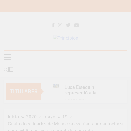
Saltar
al
contenido
Principios
Principios Diario
Luca Estequin
TITULARES
representó a la
Argentina en los
8 Horas Atrás
Juegos Universitarios
Provincia lanzó un
Panamericanos
asistente virtual para
Inicio
2020
mayo
19
consultar infracciones
1 Día Atrás
en segundos
Cuatro localidades de Mendoza evalúan abrir autocines
Berazategui vuelve a
para exhibir películas durante la pademia