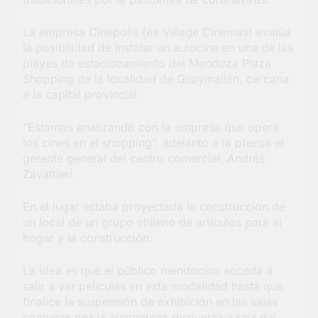
la Semana Mundial de
la Lactancia
3 Días Atrás
La empresa Cinépolis (ex Village Cinemas) evalúa
la posibilidad de instalar un autocine en una de las
playas de estacionamiento del Mendoza Plaza
Shopping de la localidad de Guaymallén, cercana
a la capital provincial.
“Estamos analizando con la empresa que opera
los cines en el shopping”, adelantó a la prensa el
gerente general del centro comercial, Andrés
Zavattieri.
En el lugar estaba proyectada la construcción de
un local de un grupo chileno de artículos para el
hogar y la construcción.
La idea es que el público mendocino acceda a
salir a ver películas en esta modalidad hasta que
finalice la suspensión de exhibición en las salas
comunes por la cuarentena dispuesta a raíz del