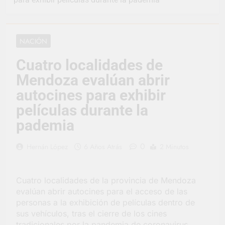
convertirse en la
capital nacional de las
1 Día Atrás
artesanías
En Berazategui, las
vacaciones de invierno
NACIÓN
se disfrutaron en
2 Días Atrás
familia
La artista
Cuatro localidades de
berazateguense Lucía
Mendoza evalúan abrir
Ceresani representará
2 Días Atrás
al distrito en los Alpes
Carlos Balor supervisó
autocines para exhibir
suizos
la obra de un nuevo
películas durante la
desagüe pluvial en
2 Días Atrás
Gutiérrez
pademia
Supermercados El
Colosal abrió una
nueva sucursal en
0
2 Días Atrás
Hernán López
6 Años Atrás
2 Minutos
Berazategui
Jornada Integral de
Salud en Hudson
3 Días Atrás
Cuatro localidades de la provincia de Mendoza
Siguen las jornadas
evalúan abrir autocines para el acceso de las
municipales de salud
personas a la exhibición de películas dentro de
animal en Berazategui
3 Días Atrás
sus vehículos, tras el cierre de los cines
Talleres abiertos por
tradicionales por la pandemia de coronavirus.