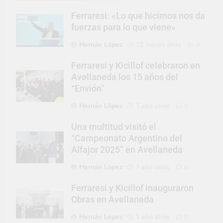
Ferraresi: «Lo que hicimos nos da
fuerzas para lo que viene»
Hernán López
12 meses atrás
0
Ferraresi y Kicillof celebraron en
Avellaneda los 15 años del
“Envión”
Hernán López
1 año atrás
0
Una multitud visitó el
“Campeonato Argentino del
Alfajor 2025” en Avellaneda
Hernán López
1 año atrás
0
Ferraresi y Kicillof inauguraron
Obras en Avellaneda
Hernán López
1 año atrás
0