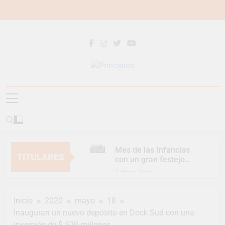
Saltar
al
contenido
Principios
Principios Diario
Mes de las Infancias
TITULARES
con un gran festejo
para toda la familia
2 Horas Atrás
Continúan las
Jornadas de
Inicio
2020
mayo
18
Asesoramiento Legal
2 Horas Atrás
gratuito
Inauguran un nuevo depósito en Dock Sud con una
Luca Estequin
inversión de $ 520 millones