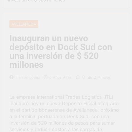
representó a la
Argentina en los
23 Horas Atrás
Juegos Universitarios
Provincia lanzó un
Panamericanos
asistente virtual para
AVELLANEDA
consultar infracciones
2 Días Atrás
en segundos
Berazategui vuelve a
Inauguran un nuevo
convertirse en la
depósito en Dock Sud con
capital nacional de las
2 Días Atrás
artesanías
En Berazategui, las
una inversión de $ 520
vacaciones de invierno
millones
se disfrutaron en
2 Días Atrás
familia
La artista
0
Hernán López
6 Años Atrás
2 Minutos
berazateguense Lucía
Ceresani representará
3 Días Atrás
al distrito en los Alpes
Carlos Balor supervisó
suizos
La empresa International Trades Logistics (ITL)
la obra de un nuevo
inauguró hoy un nuevo Depósito Fiscal Integrado
desagüe pluvial en
3 Días Atrás
Gutiérrez
en el partido bonaerense de Avellaneda, próximo
Supermercados El
a la terminal portuaria de Dock Sud, con una
Colosal abrió una
inversión de 520 millones de pesos para sumar
nueva sucursal en
3 Días Atrás
Berazategui
servicios y reducir costos a las cargas de
Jornada Integral de