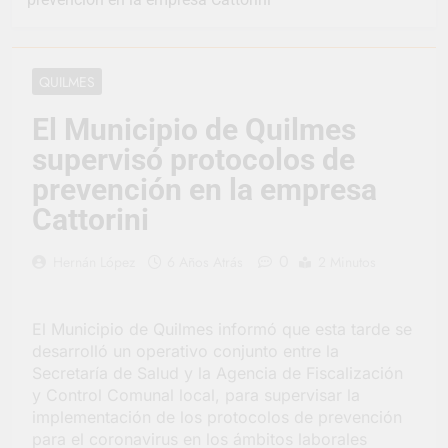
representó a la
Argentina en los
2 Días Atrás
Juegos Universitarios
Provincia lanzó un
Panamericanos
asistente virtual para
QUILMES
consultar infracciones
3 Días Atrás
en segundos
Berazategui vuelve a
El Municipio de Quilmes
convertirse en la
supervisó protocolos de
capital nacional de las
3 Días Atrás
artesanías
En Berazategui, las
prevención en la empresa
vacaciones de invierno
Cattorini
se disfrutaron en
3 Días Atrás
familia
La artista
0
Hernán López
6 Años Atrás
2 Minutos
berazateguense Lucía
Ceresani representará
4 Días Atrás
al distrito en los Alpes
Carlos Balor supervisó
suizos
El Municipio de Quilmes informó que esta tarde se
la obra de un nuevo
desarrolló un operativo conjunto entre la
desagüe pluvial en
4 Días Atrás
Gutiérrez
Secretaría de Salud y la Agencia de Fiscalización
Supermercados El
y Control Comunal local, para supervisar la
Colosal abrió una
implementación de los protocolos de prevención
nueva sucursal en
4 Días Atrás
Berazategui
para el coronavirus en los ámbitos laborales
Jornada Integral de