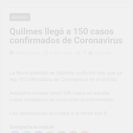
vacaciones de invierno
se disfrutaron en
21 Horas Atrás
familia
La artista
QUILMES
berazateguense Lucía
Ceresani representará
2 Días Atrás
Quilmes llegó a 150 casos
al distrito en los Alpes
Carlos Balor supervisó
suizos
confirmados de Coronavirus
la obra de un nuevo
desagüe pluvial en
2 Días Atrás
Gutiérrez
0
Hernán López
6 Años Atrás
1 Minutos
Supermercados El
Colosal abrió una
nueva sucursal en
2 Días Atrás
Berazategui
La Municipalidad de Quilmes confirmó hoy que ya
Jornada Integral de
Salud en Hudson
hay 150 infectados de Coronavirus en el distrito.
2 Días Atrás
Asimismo existen otros 106 casos en estudio
Siguen las jornadas
municipales de salud
cuyos resultados se conocerán próximamente.
animal en Berazategui
3 Días Atrás
Talleres abiertos por
Los fallecidos en la ciudad a la fecha son 5.
la Semana Mundial de
la Lactancia
3 Días Atrás
Comparte la noticia
Nuevo asfalto para el