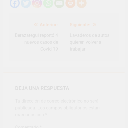
barrio Jacarandá
4 Días Atrás
Navegación
Anterior:
Siguiente:
de
entradas
Berazategui reportó 4
Lavaderos de autos
nuevos casos de
quieren volver a
Covid 19
trabajar
DEJA UNA RESPUESTA
Tu dirección de correo electrónico no será
publicada.
Los campos obligatorios están
marcados con
*
Comentario
*