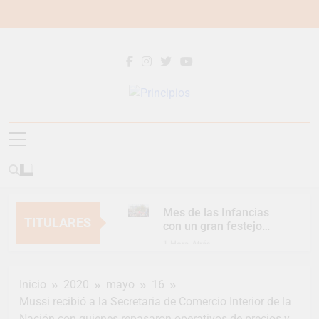
Saltar
al
contenido
Principios
Principios Diario
Mes de las Infancias
TITULARES
con un gran festejo
para toda la familia
1 Hora Atrás
Continúan las
Jornadas de
Inicio
2020
mayo
16
Asesoramiento Legal
1 Hora Atrás
gratuito
Mussi recibió a la Secretaria de Comercio Interior de la
Luca Estequin
Nación con quienes repasaron operativos de precios y