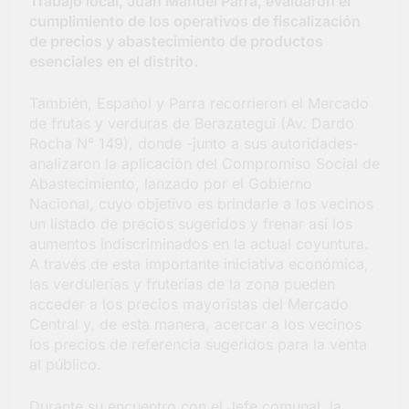
Trabajo local, Juan Manuel Parra, evaluaron el
Salud en Hudson
cumplimiento de los operativos de fiscalización
4 Días Atrás
de precios y abastecimiento de productos
esenciales en el distrito.
También, Español y Parra recorrieron el Mercado
de frutas y verduras de Berazategui (Av. Dardo
Rocha N° 149), donde -junto a sus autoridades-
analizaron la aplicación del Compromiso Social de
Abastecimiento, lanzado por el Gobierno
Nacional, cuyo objetivo es brindarle a los vecinos
un listado de precios sugeridos y frenar así los
aumentos indiscriminados en la actual coyuntura.
A través de esta importante iniciativa económica,
las verdulerías y fruterías de la zona pueden
acceder a los precios mayoristas del Mercado
Central y, de esta manera, acercar a los vecinos
los precios de referencia sugeridos para la venta
al público.
Durante su encuentro con el Jefe comunal, la