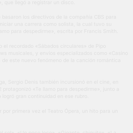
 que llegó a registrar un disco.
 basaron los directivos de la compañía CBS para
niciar una carrera como solista, la cual tuvo su
llamo para despedirme», escrita por Francis Smith.
 el recordado «Sábados circulares» de Pipo
s musicales, y envíos especializados como «Casino
la de este nuevo fenómeno de la canción romántica
ga, Sergio Denis también incursionó en el cine, en
2 protagonizó «Te llamo para despedirme», junto a
 logró gran continuidad en ese rubro.
r por primera vez el Teatro Ópera, un hito para un
l sol», «Un poco loco», «Gigante, chiquito», «La