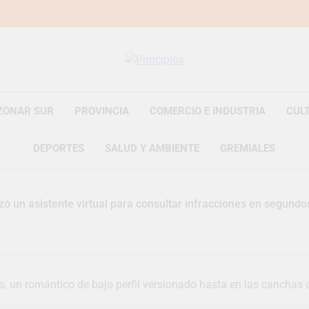
Principios
Principios Diario
ZONAR SUR
PROVINCIA
COMERCIO E INDUSTRIA
CUL
DEPORTES
SALUD Y AMBIENTE
GREMIALES
zó un asistente virtual para consultar infracciones en segundo
uelve a convertirse en la capital nacional de las artesanías
i, las vacaciones de invierno se disfrutaron en familia
s, un romántico de bajo perfil versionado hasta en las canchas 
razateguense Lucía Ceresani representará al distrito en los Al