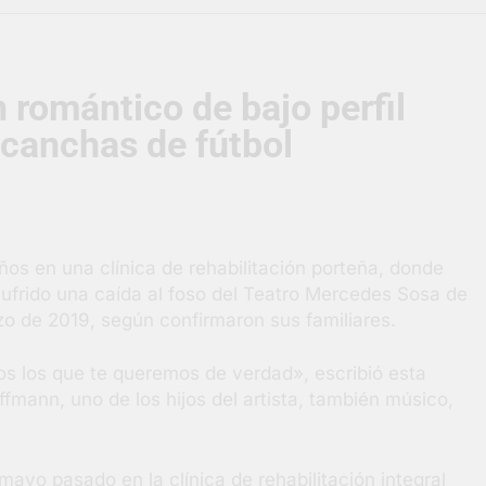
supervisó la obra de un nuevo desagüe pluvial en Gutiérrez
n romántico de bajo perfil
s El Colosal abrió una nueva sucursal en Berazategui
 canchas de fútbol
gral de Salud en Hudson
ornadas municipales de salud animal en Berazategui
ños en una clínica de rehabilitación porteña, donde
ertos por la Semana Mundial de la Lactancia
N
ufrido una caída al foso del Teatro Mercedes Sosa de
5 
 de 2019, según confirmaron sus familiares.
os los que te queremos de verdad», escribió esta
mann, uno de los hijos del artista, también músico,
ayo pasado en la clínica de rehabilitación integral