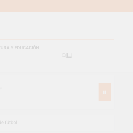
TURA Y EDUCACIÓN
s
de fútbol
pes suizos