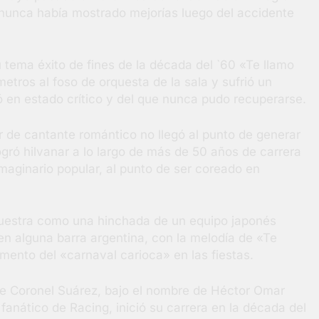
 nunca había mostrado mejorías luego del accidente
u tema éxito de fines de la década del `60 «Te llamo
ros al foso de orquesta de la sala y sufrió un
 en estado crítico y del que nunca pudo recuperarse.
r de cantante romántico no llegó al punto de generar
ogró hilvanar a lo largo de más de 50 años de carrera
imaginario popular, al punto de ser coreado en
muestra como una hinchada de un equipo japonés
en alguna barra argentina, con la melodía de «Te
omento del «carnaval carioca» en las fiestas.
de Coronel Suárez, bajo el nombre de Héctor Omar
nático de Racing, inició su carrera en la década del