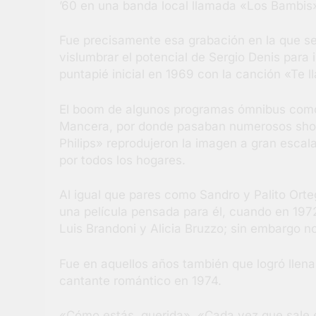
’60 en una banda local llamada «Los Bambis»,
Fue precisamente esa grabación en la que se
vislumbrar el potencial de Sergio Denis para i
puntapié inicial en 1969 con la canción «Te 
El boom de algunos programas ómnibus como
Mancera, por donde pasaban numerosos show
Philips» reprodujeron la imagen a gran esca
por todos los hogares.
Al igual que pares como Sandro y Palito Orte
una película pensada para él, cuando en 197
Luis Brandoni y Alicia Bruzzo; sin embargo no
Fue en aquellos años también que logró llena
cantante romántico en 1974.
«Cómo estás, querida», «Cada vez que sale e