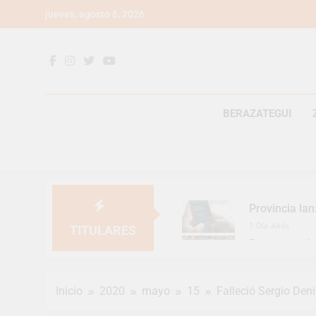
Saltar
jueves, agosto 6, 2026
al
contenido
BERAZATEGUI
Provincia lan
1 Día Atrás
TITULARES
Berazategui v
1 Día Atrás
En Berazategu
Inicio
2020
mayo
15
Falleció Sergio Deni
1 Día Atrás
La artista be