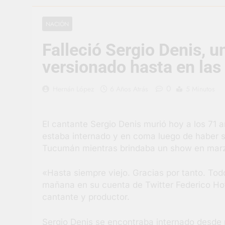
2 Días Atrás
Carlos Balor 
NACIÓN
2 Días Atrás
Falleció Sergio Denis, u
Supermercado
2 Días Atrás
versionado hasta en las
Jornada Inte
3 Días Atrás
0
Hernán López
6 Años Atrás
5 Minutos
Siguen las j
3 Días Atrás
El cantante Sergio Denis murió hoy a los 71 a
Talleres abi
estaba internado y en coma luego de haber s
3 Días Atrás
Tucumán mientras brindaba un show en marzo
«Hasta siempre viejo. Gracias por tanto. Tod
mañana en su cuenta de Twitter Federico Hoff
cantante y productor.
Sergio Denis se encontraba internado desde m