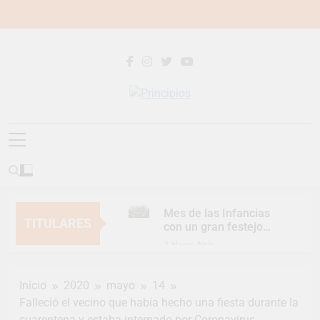
Saltar
al
contenido
Principios
Principios Diario
Mes de las Infancias
TITULARES
con un gran festejo
para toda la familia
3 Horas Atrás
Continúan las
Jornadas de
Inicio
2020
mayo
14
Asesoramiento Legal
3 Horas Atrás
gratuito
Falleció el vecino que había hecho una fiesta durante la
Luca Estequin
cuarentena y estaba internado por Coronavirus