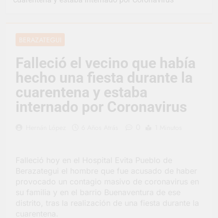
representó a la
Argentina en los
1 Día Atrás
Juegos Universitarios
Provincia lanzó un
Panamericanos
asistente virtual para
BERAZATEGUI
consultar infracciones
2 Días Atrás
en segundos
Berazategui vuelve a
Falleció el vecino que había
convertirse en la
hecho una fiesta durante la
capital nacional de las
2 Días Atrás
artesanías
En Berazategui, las
cuarentena y estaba
vacaciones de invierno
internado por Coronavirus
se disfrutaron en
2 Días Atrás
familia
La artista
0
Hernán López
6 Años Atrás
1 Minutos
berazateguense Lucía
Ceresani representará
3 Días Atrás
al distrito en los Alpes
Carlos Balor supervisó
suizos
Falleció hoy en el Hospital Evita Pueblo de
la obra de un nuevo
Berazategui el hombre que fue acusado de haber
desagüe pluvial en
3 Días Atrás
Gutiérrez
provocado un contagio masivo de coronavirus en
Supermercados El
su familia y en el barrio Buenaventura de ese
Colosal abrió una
distrito, tras la realización de una fiesta durante la
nueva sucursal en
3 Días Atrás
Berazategui
cuarentena.
Jornada Integral de