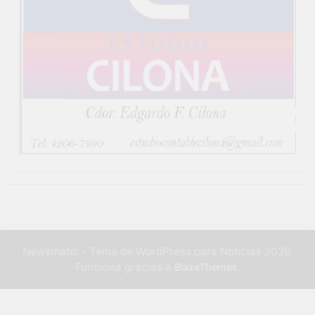
Newsmatic - Tema de WordPress para Noticias 2026.
Funciona gracias a
.
BlazeThemes