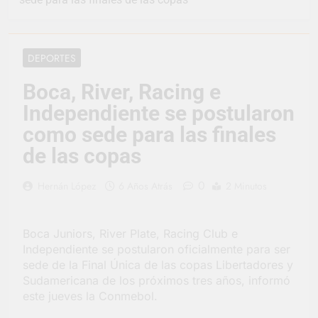
vacaciones de invierno
se disfrutaron en
16 Horas Atrás
familia
La artista
berazateguense Lucía
DEPORTES
Ceresani representará
1 Día Atrás
al distrito en los Alpes
Carlos Balor supervisó
Boca, River, Racing e
suizos
la obra de un nuevo
Independiente se postularon
desagüe pluvial en
2 Días Atrás
Gutiérrez
Supermercados El
como sede para las finales
Colosal abrió una
de las copas
nueva sucursal en
2 Días Atrás
Berazategui
Jornada Integral de
0
Hernán López
6 Años Atrás
2 Minutos
Salud en Hudson
2 Días Atrás
Siguen las jornadas
Boca Juniors, River Plate, Racing Club e
municipales de salud
Independiente se postularon oficialmente para ser
animal en Berazategui
2 Días Atrás
sede de la Final Única de las copas Libertadores y
Talleres abiertos por
Sudamericana de los próximos tres años, informó
la Semana Mundial de
este jueves la Conmebol.
la Lactancia
2 Días Atrás
Nuevo asfalto para el