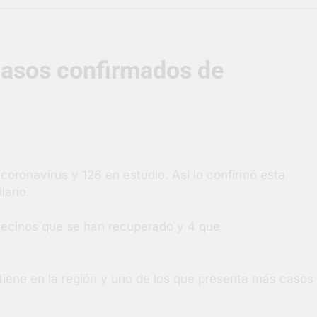
supervisó la obra de un nuevo desagüe pluvial en Gutiérrez
casos confirmados de
s El Colosal abrió una nueva sucursal en Berazategui
gral de Salud en Hudson
ornadas municipales de salud animal en Berazategui
oronavirus y 126 en estudio. Así lo confirmó esta
ertos por la Semana Mundial de la Lactancia
N
iario.
4 
vecinos que se han recuperado y 4 que
 tiene en la región y uno de los que presenta más casos