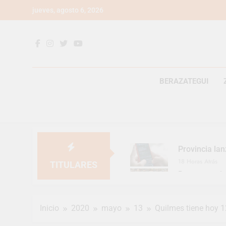
Saltar
jueves, agosto 6, 2026
al
contenido
BERAZATEGUI
Provincia lan
18 Horas Atrás
TITULARES
Berazategui v
21 Horas Atrás
En Berazategu
Inicio
2020
mayo
13
Quilmes tiene hoy 
22 Horas Atrás
La artista be