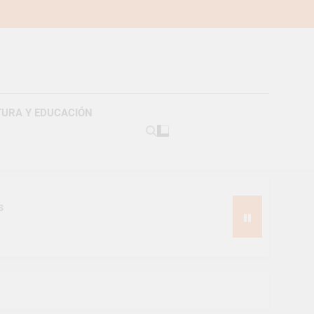
TURA Y EDUCACIÓN
s
pes suizos