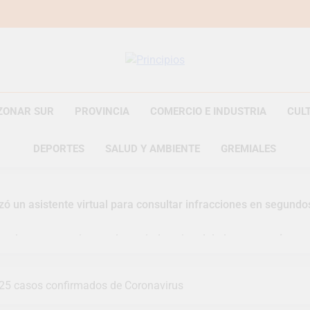
Principios
Principios Diario
ZONAR SUR
PROVINCIA
COMERCIO E INDUSTRIA
CUL
DEPORTES
SALUD Y AMBIENTE
GREMIALES
zó un asistente virtual para consultar infracciones en segundo
uelve a convertirse en la capital nacional de las artesanías
i, las vacaciones de invierno se disfrutaron en familia
125 casos confirmados de Coronavirus
razateguense Lucía Ceresani representará al distrito en los Al