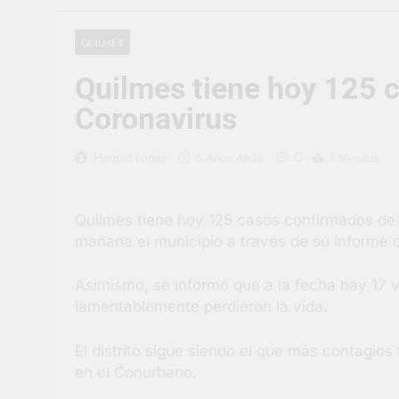
2 Días Atrás
Carlos Balor 
QUILMES
2 Días Atrás
Quilmes tiene hoy 125 
Supermercado
2 Días Atrás
Coronavirus
Jornada Inte
3 Días Atrás
0
Hernán López
6 Años Atrás
1 Minutos
Siguen las j
3 Días Atrás
Quilmes tiene hoy 125 casos confirmados de c
Talleres abi
mañana el municipio a través de su informe d
3 Días Atrás
Asimismo, se informó que a la fecha hay 17 
lamentablemente perdieron la vida.
El distrito sigue siendo el que más contagios
en el Conurbano.