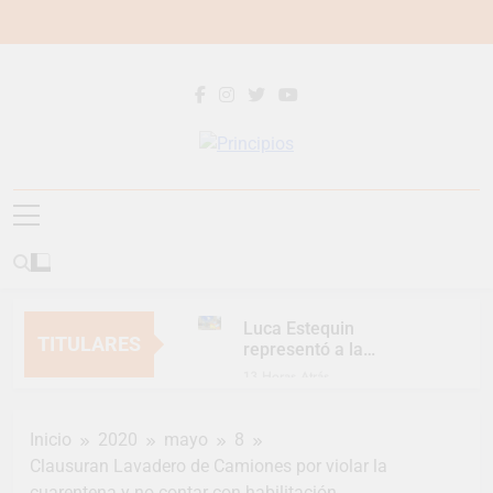
Saltar
al
contenido
Principios
Principios Diario
Luca Estequin
TITULARES
representó a la
Argentina en los
13 Horas Atrás
Juegos Universitarios
Provincia lanzó un
Panamericanos
asistente virtual para
Inicio
2020
mayo
8
consultar infracciones
2 Días Atrás
en segundos
Clausuran Lavadero de Camiones por violar la
Berazategui vuelve a
cuarentena y no contar con habilitación