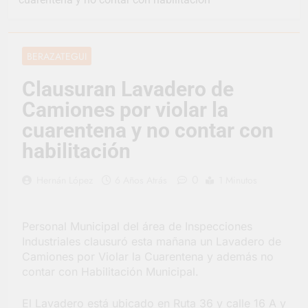
convertirse en la
capital nacional de las
2 Días Atrás
artesanías
En Berazategui, las
vacaciones de invierno
BERAZATEGUI
se disfrutaron en
2 Días Atrás
familia
La artista
Clausuran Lavadero de
berazateguense Lucía
Camiones por violar la
Ceresani representará
2 Días Atrás
al distrito en los Alpes
Carlos Balor supervisó
cuarentena y no contar con
suizos
la obra de un nuevo
habilitación
desagüe pluvial en
3 Días Atrás
Gutiérrez
Supermercados El
0
Hernán López
6 Años Atrás
1 Minutos
Colosal abrió una
nueva sucursal en
3 Días Atrás
Berazategui
Jornada Integral de
Personal Municipal del área de Inspecciones
Salud en Hudson
Industriales clausuró esta mañana un Lavadero de
3 Días Atrás
Camiones por Violar la Cuarentena y además no
Siguen las jornadas
contar con Habilitación Municipal.
municipales de salud
animal en Berazategui
3 Días Atrás
El Lavadero está ubicado en Ruta 36 y calle 16 A y
Talleres abiertos por