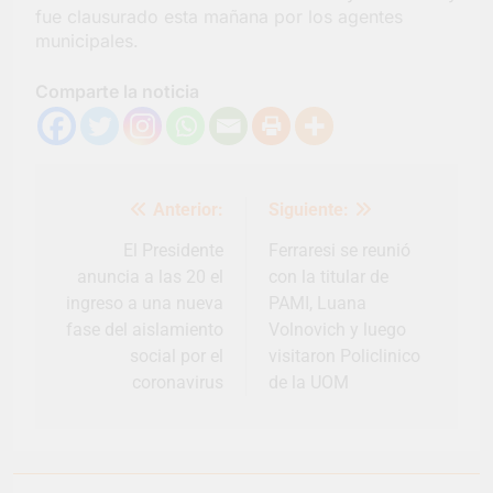
fue clausurado esta mañana por los agentes
la Semana Mundial de
la Lactancia
municipales.
3 Días Atrás
Comparte la noticia
Navegación
Anterior:
Siguiente:
de
entradas
El Presidente
Ferraresi se reunió
anuncia a las 20 el
con la titular de
ingreso a una nueva
PAMI, Luana
fase del aislamiento
Volnovich y luego
social por el
visitaron Policlinico
coronavirus
de la UOM