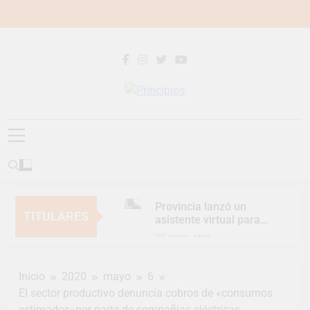
Saltar
al
contenido
Principios
Principios Diario
Provincia lanzó un
TITULARES
asistente virtual para
consultar infracciones
20 Horas Atrás
en segundos
Berazategui vuelve a
convertirse en la
Inicio
2020
mayo
6
capital nacional de las
22 Horas Atrás
artesanías
El sector productivo denuncia cobros de «consumos
En Berazategui, las
estimados»por parte de compañías eléctricas