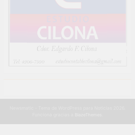
Newsmatic - Tema de WordPress para Noticias 2026.
Funciona gracias a
.
BlazeThemes