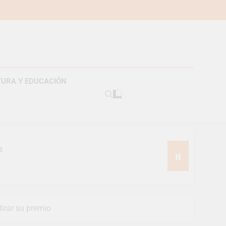
TURA Y EDUCACIÓN
s
irar su premio
pes suizos