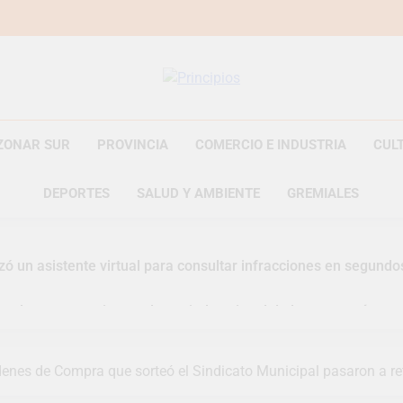
Principios
Principios Diario
ZONAR SUR
PROVINCIA
COMERCIO E INDUSTRIA
CUL
DEPORTES
SALUD Y AMBIENTE
GREMIALES
zó un asistente virtual para consultar infracciones en segundo
uelve a convertirse en la capital nacional de las artesanías
i, las vacaciones de invierno se disfrutaron en familia
enes de Compra que sorteó el Sindicato Municipal pasaron a ret
razateguense Lucía Ceresani representará al distrito en los Al