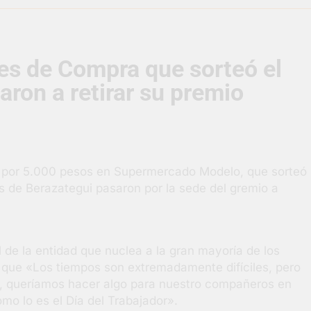
supervisó la obra de un nuevo desagüe pluvial en Gutiérrez
es de Compra que sorteó el
s El Colosal abrió una nueva sucursal en Berazategui
aron a retirar su premio
gral de Salud en Hudson
ornadas municipales de salud animal en Berazategui
 por 5.000 pesos en Supermercado Modelo, que sorteó
ertos por la Semana Mundial de la Lactancia
N
s de Berazategui pasaron por la sede del gremio a
4 
 de la entidad que nuclea a la gran mayoría de los
o que «Los tiempos son extremadamente difíciles, pero
, queríamos hacer algo para nuestro compañeros en
mo lo es el Día del Trabajador».