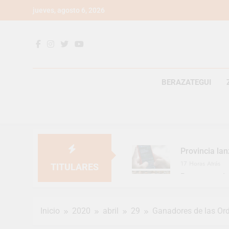
Saltar
jueves, agosto 6, 2026
al
contenido
BERAZATEGUI
Provincia lan
17 Horas Atrás
TITULARES
Berazategui v
20 Horas Atrás
En Berazategu
Inicio
2020
abril
29
Ganadores de las Ord
21 Horas Atrás
La artista be