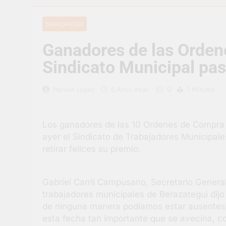
2 Días Atrás
Carlos Balor 
BERAZATEGUI
2 Días Atrás
Ganadores de las Orden
Supermercado
2 Días Atrás
Sindicato Municipal pas
Jornada Inte
3 Días Atrás
0
Hernán López
6 Años Atrás
1 Minutos
Siguen las j
3 Días Atrás
Los ganadores de las 10 Ordenes de Compra
Talleres abi
ayer el Sindicato de Trabajadores Municipale
3 Días Atrás
retirar felices su premio.
Gabriel Carril Campusano, Secretario General
trabajadores municipales de Berazategui dij
de ninguna manera podíamos estar ausentes
esta fecha tan importante que se avecina, co