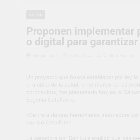
2 Días Atrás
La artista be
NACIÓN
2 Días Atrás
Proponen implementar po
Carlos Balor 
2 Días Atrás
o digital para garantizar
Supermercado
2 Días Atrás
0
Hernán López
6 Años Atrás
2 Minutos
Jornada Inte
3 Días Atrás
Un proyecto que busca establecer por ley la 
Siguen las j
el ámbito de la salud, en el marco de las res
3 Días Atrás
coronavirus, fue presentado hoy en la Cámara
Talleres abi
Eugenia Catalfamo.
3 Días Atrás
«Se trata de una herramienta innovadora para
explicó Catalfamo.
La senadora por San Luis explicó que «es nec