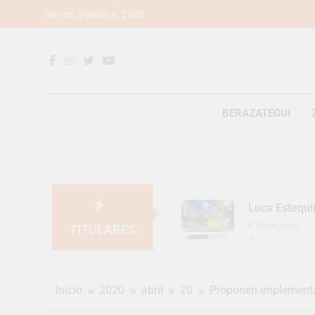
Saltar
jueves, agosto 6, 2026
al
contenido
BERAZATEGUI
Luca Estequi
8 Horas Atrás
TITULARES
Provincia lan
1 Día Atrás
Berazategui v
Inicio
2020
abril
20
Proponen implementar 
1 Día Atrás
En Berazategu