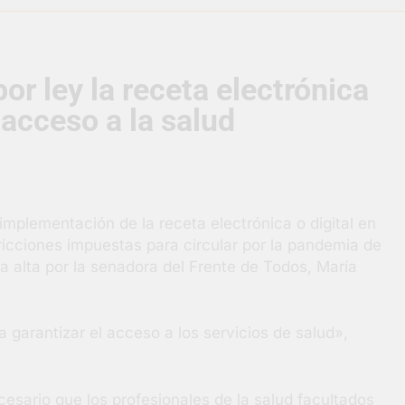
razateguense Lucía Ceresani representará al distrito en los Al
r ley la receta electrónica
supervisó la obra de un nuevo desagüe pluvial en Gutiérrez
 acceso a la salud
s El Colosal abrió una nueva sucursal en Berazategui
gral de Salud en Hudson
implementación de la receta electrónica o digital en
ornadas municipales de salud animal en Berazategui
tricciones impuestas para circular por la pandemia de
 alta por la senadora del Frente de Todos, María
ertos por la Semana Mundial de la Lactancia
 garantizar el acceso a los servicios de salud»,
esario que los profesionales de la salud facultados