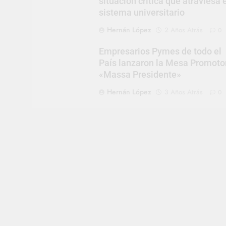
situación crítica que atraviesa 
sistema universitario
Hernán López
2 Años Atrás
0
Empresarios Pymes de todo el
País lanzaron la Mesa Promoto
«Massa Presidente»
Hernán López
3 Años Atrás
0