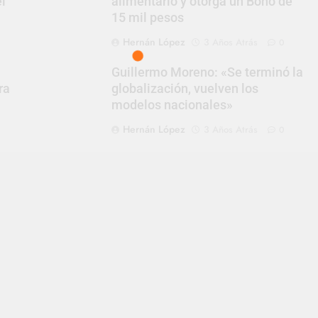
el
alimentario y otorga un Bono de
15 mil pesos
Hernán López
3 Años Atrás
0
Guillermo Moreno: «Se terminó la
ra
globalización, vuelven los
modelos nacionales»
Hernán López
3 Años Atrás
0