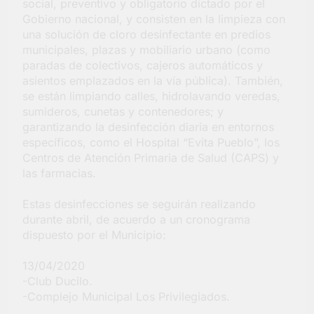
social, preventivo y obligatorio dictado por el
Colosal abrió una
Gobierno nacional, y consisten en la limpieza con
nueva sucursal en
6 Días Atrás
una solución de cloro desinfectante en predios
Berazategui
municipales, plazas y mobiliario urbano (como
paradas de colectivos, cajeros automáticos y
asientos emplazados en la vía pública). También,
se están limpiando calles, hidrolavando veredas,
sumideros, cunetas y contenedores; y
garantizando la desinfección diaria en entornos
específicos, como el Hospital “Evita Pueblo”, los
Centros de Atención Primaria de Salud (CAPS) y
las farmacias.
Estas desinfecciones se seguirán realizando
durante abril, de acuerdo a un cronograma
dispuesto por el Municipio:
13/04/2020
-Club Ducilo.
-Complejo Municipal Los Privilegiados.