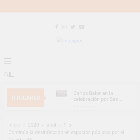
Saltar
al
contenido
Principios
Principios Diario
Carlos Balor en la
TITULARES
celebración por San
Cayetano
5 Horas Atrás
Mes de las Infancias
con un gran festejo
Inicio
2020
abril
9
para toda la familia
3 Días Atrás
Continúa la desinfección en espacios públicos por el
Continúan las
Covid – 19