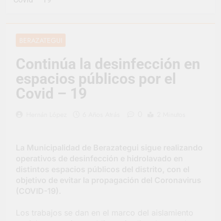
Jornadas de
Asesoramiento Legal
3 Días Atrás
gratuito
Luca Estequin
representó a la
BERAZATEGUI
Argentina en los
3 Días Atrás
Juegos Universitarios
Provincia lanzó un
Continúa la desinfección en
Panamericanos
asistente virtual para
espacios públicos por el
consultar infracciones
5 Días Atrás
en segundos
Berazategui vuelve a
Covid – 19
convertirse en la
capital nacional de las
5 Días Atrás
0
Hernán López
6 Años Atrás
2 Minutos
artesanías
En Berazategui, las
vacaciones de invierno
se disfrutaron en
5 Días Atrás
La Municipalidad de Berazategui sigue realizando
familia
La artista
operativos de desinfección e hidrolavado en
berazateguense Lucía
distintos espacios públicos del distrito, con el
Ceresani representará
5 Días Atrás
objetivo de evitar la propagación del Coronavirus
al distrito en los Alpes
Carlos Balor supervisó
(COVID-19).
suizos
la obra de un nuevo
desagüe pluvial en
6 Días Atrás
Los trabajos se dan en el marco del aislamiento
Gutiérrez
Supermercados El