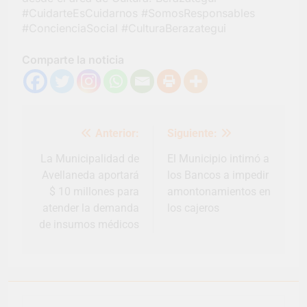
barrio Jacarandá
#CuidarteEsCuidarnos #SomosResponsables
#ConcienciaSocial #CulturaBerazategui
4 Días Atrás
Comparte la noticia
Navegación
Anterior:
Siguiente:
de
entradas
La Municipalidad de
El Municipio intimó a
Avellaneda aportará
los Bancos a impedir
$ 10 millones para
amontonamientos en
atender la demanda
los cajeros
de insumos médicos