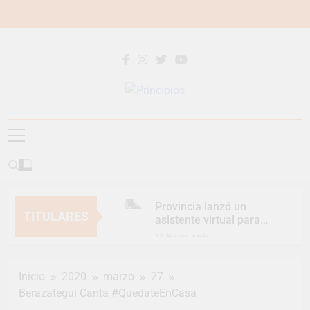
Saltar
al
contenido
Principios
Principios Diario
Provincia lanzó un
TITULARES
asistente virtual para
consultar infracciones
13 Horas Atrás
en segundos
Berazategui vuelve a
convertirse en la
Inicio
2020
marzo
27
capital nacional de las
16 Horas Atrás
artesanías
Berazategui Canta #QuedateEnCasa
En Berazategui, las