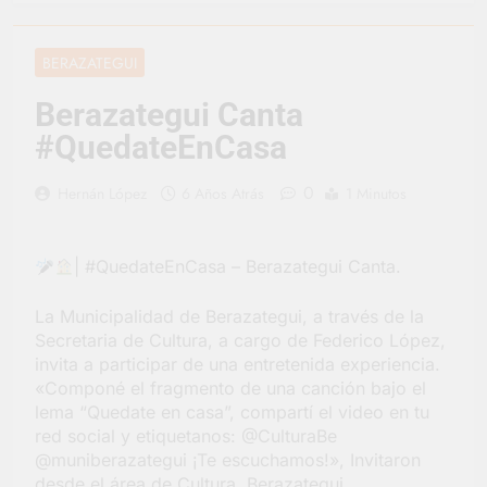
vacaciones de invierno
se disfrutaron en
17 Horas Atrás
familia
La artista
BERAZATEGUI
berazateguense Lucía
Ceresani representará
1 Día Atrás
Berazategui Canta
al distrito en los Alpes
Carlos Balor supervisó
suizos
#QuedateEnCasa
la obra de un nuevo
desagüe pluvial en
2 Días Atrás
Gutiérrez
0
Hernán López
6 Años Atrás
1 Minutos
Supermercados El
Colosal abrió una
nueva sucursal en
2 Días Atrás
Berazategui
| #QuedateEnCasa – Berazategui Canta.
Jornada Integral de
Salud en Hudson
La Municipalidad de Berazategui, a través de la
2 Días Atrás
Secretaria de Cultura, a cargo de Federico López,
Siguen las jornadas
municipales de salud
invita a participar de una entretenida experiencia.
animal en Berazategui
«Componé el fragmento de una canción bajo el
2 Días Atrás
lema “Quedate en casa”, compartí el video en tu
Talleres abiertos por
la Semana Mundial de
red social y etiquetanos: @CulturaBe
la Lactancia
@muniberazategui ¡Te escuchamos!», Invitaron
2 Días Atrás
desde el área de Cultura. Berazategui
Nuevo asfalto para el