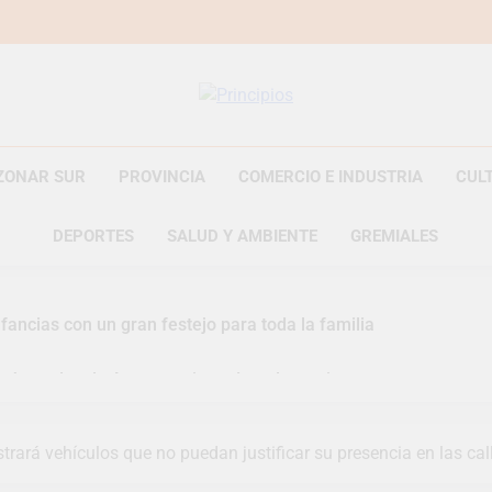
Principios
Principios Diario
ZONAR SUR
PROVINCIA
COMERCIO E INDUSTRIA
CUL
DEPORTES
SALUD Y AMBIENTE
GREMIALES
fancias con un gran festejo para toda la familia
s Jornadas de Asesoramiento Legal gratuito
n representó a la Argentina en los Juegos Universitarios Pan
trará vehículos que no puedan justificar su presencia en las cal
zó un asistente virtual para consultar infracciones en segundo