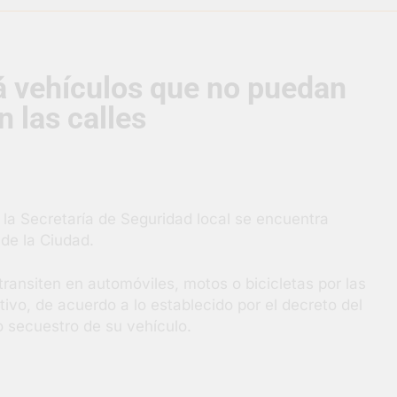
uelve a convertirse en la capital nacional de las artesanías
á vehículos que no puedan
i, las vacaciones de invierno se disfrutaron en familia
n las calles
razateguense Lucía Ceresani representará al distrito en los Al
supervisó la obra de un nuevo desagüe pluvial en Gutiérrez
la Secretaría de Seguridad local se encuentra
s El Colosal abrió una nueva sucursal en Berazategui
 de la Ciudad.
gral de Salud en Hudson
ransiten en automóviles, motos o bicicletas por las
otivo, de acuerdo a lo establecido por el decreto del
o secuestro de su vehículo.