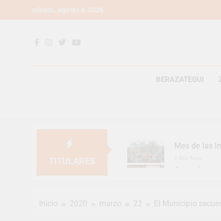
Saltar
sábado, agosto 8, 2026
al
contenido
BERAZATEGUI
Mes de las In
1 Día Atrás
TITULARES
Continúan la
1 Día Atrás
Luca Estequi
Inicio
2020
marzo
22
El Municipio secues
2 Días Atrás
Provincia lan