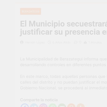
3 Días Atrás
Berazategui v
BERAZATEGUI
3 Días Atrás
El Municipio secuestrar
En Berazategu
3 Días Atrás
justificar su presencia e
La artista be
4 Días Atrás
0
Hernán López
6 Años Atrás
1 Minutos
Carlos Balor 
4 Días Atrás
La Municipalidad de Berazategui informa que 
Supermercado
desarrollando controles en diferentes puntos
4 Días Atrás
Jornada Inte
En este marco, todas aquellas personas que t
5 Días Atrás
calles del distrito y no puedan justificar el m
Gobierno Nacional, se procederá al inmediat
Comparte la noticia