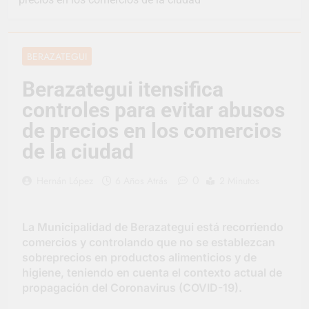
vacaciones de invierno
se disfrutaron en
17 Horas Atrás
familia
La artista
berazateguense Lucía
BERAZATEGUI
Ceresani representará
1 Día Atrás
al distrito en los Alpes
Carlos Balor supervisó
Berazategui itensifica
suizos
la obra de un nuevo
controles para evitar abusos
desagüe pluvial en
2 Días Atrás
Gutiérrez
Supermercados El
de precios en los comercios
Colosal abrió una
de la ciudad
nueva sucursal en
2 Días Atrás
Berazategui
Jornada Integral de
0
Hernán López
6 Años Atrás
2 Minutos
Salud en Hudson
2 Días Atrás
Siguen las jornadas
La Municipalidad de Berazategui está recorriendo
municipales de salud
comercios y controlando que no se establezcan
animal en Berazategui
2 Días Atrás
sobreprecios en productos alimenticios y de
Talleres abiertos por
higiene, teniendo en cuenta el contexto actual de
la Semana Mundial de
propagación del Coronavirus (COVID-19).
la Lactancia
2 Días Atrás
Nuevo asfalto para el