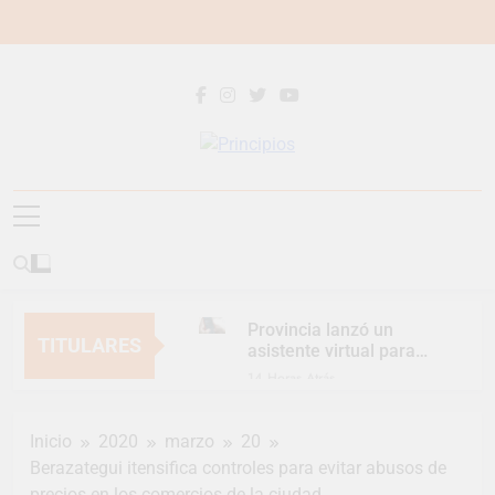
Saltar
al
contenido
Principios
Principios Diario
Provincia lanzó un
TITULARES
asistente virtual para
consultar infracciones
14 Horas Atrás
en segundos
Berazategui vuelve a
convertirse en la
Inicio
2020
marzo
20
capital nacional de las
16 Horas Atrás
artesanías
Berazategui itensifica controles para evitar abusos de
En Berazategui, las
precios en los comercios de la ciudad