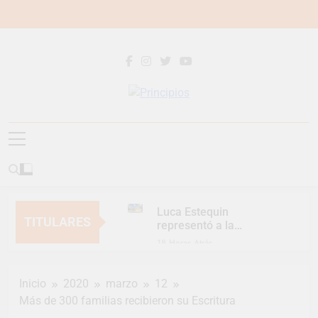
Saltar
al
contenido
Principios
Principios Diario
Luca Estequin
TITULARES
representó a la
Argentina en los
18 Horas Atrás
Juegos Universitarios
Provincia lanzó un
Panamericanos
asistente virtual para
Inicio
2020
marzo
12
consultar infracciones
2 Días Atrás
en segundos
Más de 300 familias recibieron su Escritura
Berazategui vuelve a