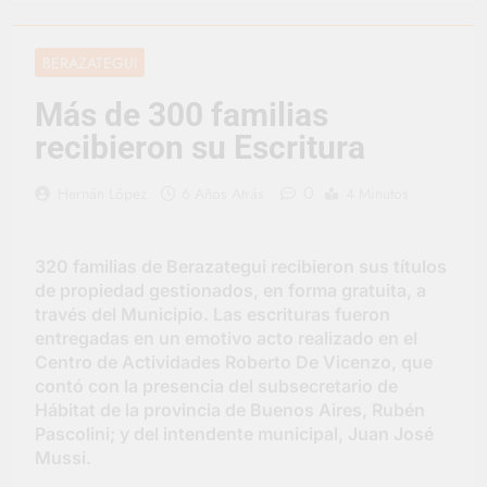
convertirse en la
capital nacional de las
2 Días Atrás
artesanías
En Berazategui, las
BERAZATEGUI
vacaciones de invierno
se disfrutaron en
2 Días Atrás
Más de 300 familias
familia
La artista
recibieron su Escritura
berazateguense Lucía
Ceresani representará
3 Días Atrás
al distrito en los Alpes
0
Hernán López
6 Años Atrás
4 Minutos
Carlos Balor supervisó
suizos
la obra de un nuevo
desagüe pluvial en
3 Días Atrás
Gutiérrez
320 familias de Berazategui recibieron sus títulos
Supermercados El
Colosal abrió una
de propiedad gestionados, en forma gratuita, a
nueva sucursal en
través del Municipio. Las escrituras fueron
3 Días Atrás
Berazategui
entregadas en un emotivo acto realizado en el
Jornada Integral de
Salud en Hudson
Centro de Actividades Roberto De Vicenzo, que
contó con la presencia del subsecretario de
4 Días Atrás
Hábitat de la provincia de Buenos Aires, Rubén
Siguen las jornadas
municipales de salud
Pascolini; y del intendente municipal, Juan José
animal en Berazategui
Mussi.
4 Días Atrás
Talleres abiertos por