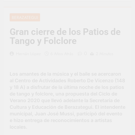
representó a la
Argentina en los
1 Día Atrás
Juegos Universitarios
Provincia lanzó un
BERAZATEGUI
Panamericanos
asistente virtual para
consultar infracciones
2 Días Atrás
Gran cierre de los Patios de
en segundos
Berazategui vuelve a
Tango y Folclore
convertirse en la
capital nacional de las
3 Días Atrás
artesanías
0
Hernán López
6 Años Atrás
2 Minutos
En Berazategui, las
vacaciones de invierno
se disfrutaron en
3 Días Atrás
familia
Los amantes de la música y el baile se acercaron
La artista
berazateguense Lucía
al Centro de Actividades Roberto De Vicenzo (148
Ceresani representará
y 18 A) a disfrutar de la última noche de los patios
3 Días Atrás
al distrito en los Alpes
de tango y folclore, una propuesta del Ciclo de
Carlos Balor supervisó
suizos
la obra de un nuevo
Verano 2020 que llevó adelante la Secretaría de
desagüe pluvial en
Cultura y Educación de Berazategui. El intendente
3 Días Atrás
Gutiérrez
municipal, Juan José Mussi, participó del evento
Supermercados El
Colosal abrió una
e hizo entrega de reconocimientos a artistas
nueva sucursal en
locales.
3 Días Atrás
Berazategui
Jornada Integral de