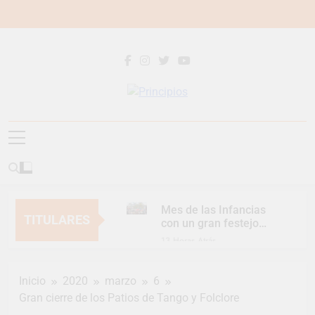
Saltar
al
contenido
Principios
Principios Diario
Mes de las Infancias
TITULARES
con un gran festejo
para toda la familia
13 Horas Atrás
Continúan las
Jornadas de
Inicio
2020
marzo
6
Asesoramiento Legal
13 Horas Atrás
gratuito
Gran cierre de los Patios de Tango y Folclore
Luca Estequin