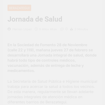
vacaciones de invierno
se disfrutaron en
22 Horas Atrás
BERAZATEGUI
familia
La artista
berazateguense Lucía
Jornada de Salud
Ceresani representará
2 Días Atrás
al distrito en los Alpes
Carlos Balor supervisó
0
Hernán López
6 Años Atrás
2 Minutos
suizos
la obra de un nuevo
desagüe pluvial en
2 Días Atrás
Gutiérrez
Supermercados El
En la Sociedad de Fomento 28 de Noviembre
Colosal abrió una
(calle 22 y 119), mañana jueves 27 de febrero se
nueva sucursal en
2 Días Atrás
desarrollará una Jornada integral de salud, donde
Berazategui
Jornada Integral de
habrá todo tipo de controles médicos,
Salud en Hudson
vacunación, además de entrega de leche y
3 Días Atrás
medicamentos.
Siguen las jornadas
municipales de salud
La Secretaría de Salud Pública e Higiene municipal
animal en Berazategui
3 Días Atrás
trabaja para acercar la salud a todos los vecinos.
Talleres abiertos por
De esta manera, regularmente se llevan adelante
la Semana Mundial de
jornadas integrales de atención médica en
la Lactancia
3 Días Atrás
diferentes barrios de Berazategui.
Nuevo asfalto para el