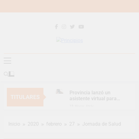
Saltar
al
contenido
Principios
Principios Diario
Provincia lanzó un
TITULARES
asistente virtual para
consultar infracciones
18 Horas Atrás
en segundos
Berazategui vuelve a
convertirse en la
Inicio
2020
febrero
27
Jornada de Salud
capital nacional de las
20 Horas Atrás
artesanías
En Berazategui, las