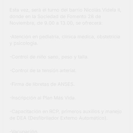
barrio Jacarandá
Esta vez, será el turno del barrio Nicolás Videla II,
4 Días Atrás
donde en la Sociedad de Fomento 28 de
Noviembre, de 9.00 a 13.00, se ofrecerá:
-Atención en pediatría, clínica médica, obstetricia
y psicología.
-Control de niño sano, peso y talla.
-Control de la tensión arterial.
-Firma de libretas de ANSES.
-Inscripción al Plan Más Vida.
-Capacitación en RCP, primeros auxilios y manejo
de DEA (Desfibrilador Externo Automático).
-Vacunación.