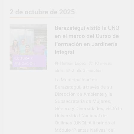
representó a la
Argentina en los
2 Días Atrás
2 de octubre de 2025
Juegos Universitarios
Provincia lanzó un
Panamericanos
asistente virtual para
consultar infracciones
Berazategui visitó la UNQ
3 Días Atrás
en segundos
Berazategui vuelve a
en el marco del Curso de
convertirse en la
Formación en Jardinería
capital nacional de las
3 Días Atrás
artesanías
Integral
En Berazategui, las
CULTURA Y
vacaciones de invierno
Hernán López
10 meses
EDUCACIÓN
se disfrutaron en
3 Días Atrás
atrás
0
3 minutos
familia
La artista
berazateguense Lucía
La Municipalidad de
Ceresani representará
Berazategui, a través de su
4 Días Atrás
al distrito en los Alpes
Carlos Balor supervisó
Dirección de Ambiente y la
suizos
la obra de un nuevo
Subsecretaría de Mujeres,
desagüe pluvial en
4 Días Atrás
Género y Diversidades, visitó la
Gutiérrez
Supermercados El
Universidad Nacional de
Colosal abrió una
Quilmes (UNQ). Allí brindó el
nueva sucursal en
4 Días Atrás
Módulo ‘Plantas Nativas’ del
Berazategui
Jornada Integral de