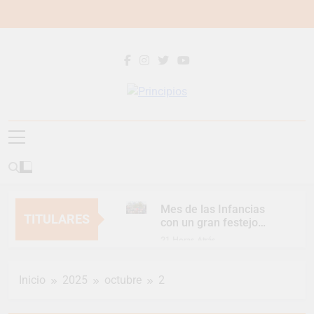
Saltar
al
contenido
Principios
Principios Diario
Mes de las Infancias
TITULARES
con un gran festejo
para toda la familia
21 Horas Atrás
Continúan las
Jornadas de
Inicio
2025
octubre
2
Asesoramiento Legal
21 Horas Atrás
gratuito
Luca Estequin