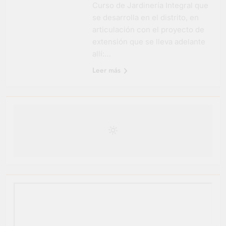
Curso de Jardinería Integral que
Salud en Hudson
se desarrolla en el distrito, en
5 Días Atrás
articulación con el proyecto de
extensión que se lleva adelante
allí:…
Leer más