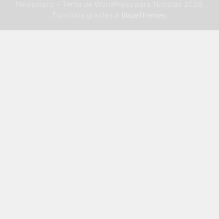
Newsmatic - Tema de WordPress para Noticias 2026.
Funciona gracias a
.
BlazeThemes